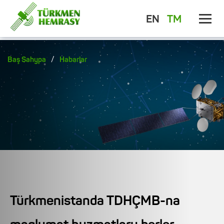
EN
TM
/
Baş Sahypa
Habarlar
Türkmenistanda TDHÇMB-na