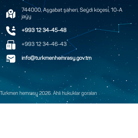
744000, Aşgabat şäheri, Seýdi köçesi, 10-A
jaýy
+993 12 34-45-48
+993 12 34-46-43
info@turkmenhemrasy.gov.tm
Türkmen hemrasy 2026. Ähli hukuklar goralan