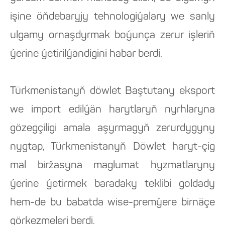
işine öňdebaryjy tehnologiýalary we sanly
ulgamy ornaşdyrmak boýunça zerur işleriň
ýerine ýetirilýändigini habar berdi.
Türkmenistanyň döwlet Baştutany eksport
we import edilýän harytlaryň nyrhlaryna
gözegçiligi amala aşyrmagyň zerurdygyny
nygtap, Türkmenistanyň Döwlet haryt-çig
mal biržasyna maglumat hyzmatlaryny
ýerine ýetirmek baradaky teklibi goldady
hem-de bu babatda wise-premýere birnäçe
görkezmeleri berdi.