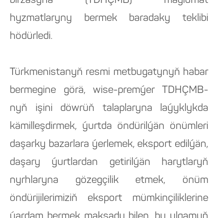
biržasyna (TDHÇMB) maglumat
hyzmatlaryny bermek baradaky teklibi
hödürledi.
Türkmenistanyň resmi metbugatynyň habar
bermegine görä, wise-premýer TDHÇMB-
nyň işini döwrüň talaplaryna laýyklykda
kämilleşdirmek, ýurtda öndürilýän önümleri
daşarky bazarlara ýerlemek, eksport edilýän,
daşary ýurtlardan getirilýän harytlaryň
nyrhlaryna gözegçilik etmek, önüm
öndürijilerimiziň eksport mümkinçiliklerine
ýardam bermek maksady bilen, bu ulgamyň