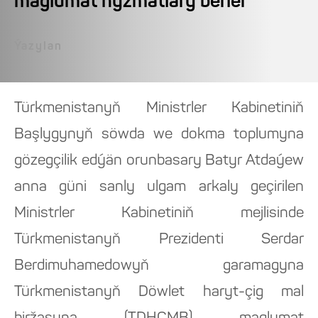
maglumat hyzmatlary berler
Ýazylan
Türkmenistanyň Ministrler Kabinetiniň
Başlygynyň söwda we dokma toplumyna
gözegçilik edýän orunbasary Batyr Atdaýew
anna güni sanly ulgam arkaly geçirilen
Ministrler Kabinetiniň mejlisinde
Türkmenistanyň Prezidenti Serdar
Berdimuhamedowyň garamagyna
Türkmenistanyň Döwlet haryt-çig mal