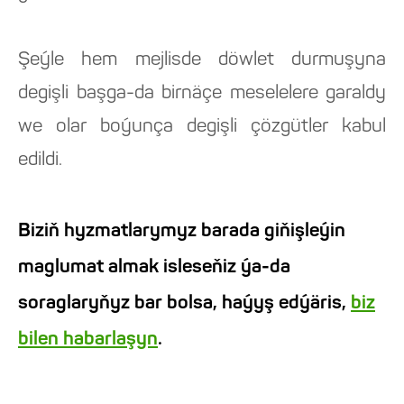
Şeýle hem mejlisde döwlet durmuşyna
degişli başga-da birnäçe meselelere garaldy
we olar boýunça degişli çözgütler kabul
edildi.
Biziň hyzmatlarymyz barada giňişleýin
maglumat almak isleseňiz ýa-da
soraglaryňyz bar bolsa, haýyş edýäris,
biz
bilen habarlaşyn
.