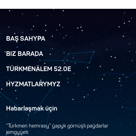
BAŞ SAHYPA
BIZ BARADA
TÜRKMENÄLEM 52.0E
HYZMATLARYMYZ
Habarlaşmak üçin
“Türkmen hemrasy” ýapyk görnüşli paýdarlar
jemgyýeti