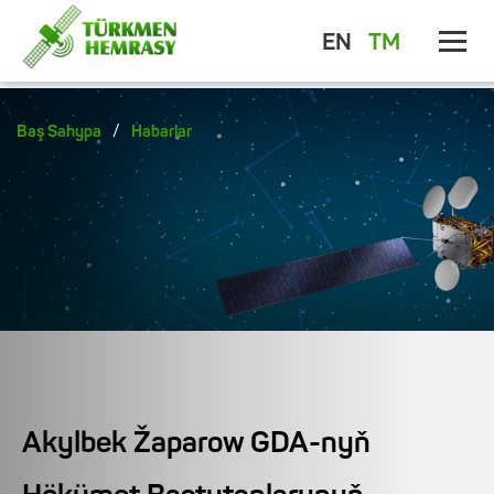
EN
TM
/
Baş Sahypa
Habarlar
Akylbek Žaparow GDA-nyň