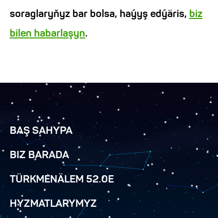
soraglaryňyz bar bolsa, haýyş edýäris,
biz
bilen habarlaşyn
.
BAŞ SAHYPA
BIZ BARADA
TÜRKMENÄLEM 52.0E
HYZMATLARYMYZ