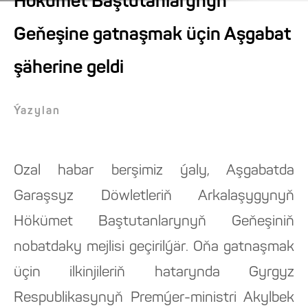
Hökümet Baştutanlarynyň
Geňeşine gatnaşmak üçin Aşgabat
şäherine geldi
Ýazylan
Ozal habar berşimiz ýaly, Aşgabatda
Garaşsyz Döwletleriň Arkalaşygynyň
Hökümet Baştutanlarynyň Geňeşiniň
nobatdaky mejlisi geçirilýär. Oňa gatnaşmak
üçin ilkinjileriň hatarynda Gyrgyz
Respublikasynyň Premýer-ministri Akylbek