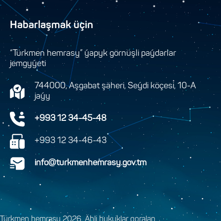
Habarlaşmak üçin
“Türkmen hemrasy” ýapyk görnüşli paýdarlar
jemgyýeti
744000, Aşgabat şäheri, Seýdi köçesi, 10-A
jaýy
+993 12 34-45-48
+993 12 34-46-43
info@turkmenhemrasy.gov.tm
Türkmen hemrasy 2026. Ähli hukuklar goralan