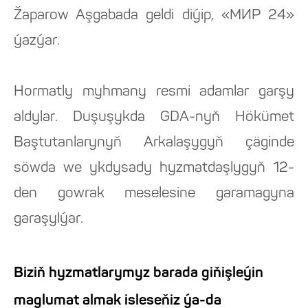
Žaparow Aşgabada geldi diýip, «МИР 24»
ýazýar.
Hormatly myhmany resmi adamlar garşy
aldylar. Duşuşykda GDA-nyň Hökümet
Baştutanlarynyň Arkalaşygyň çäginde
söwda we ykdysady hyzmatdaşlygyň 12-
den gowrak meselesine garamagyna
garaşylýar.
Biziň hyzmatlarymyz barada giňişleýin
maglumat almak isleseňiz ýa-da