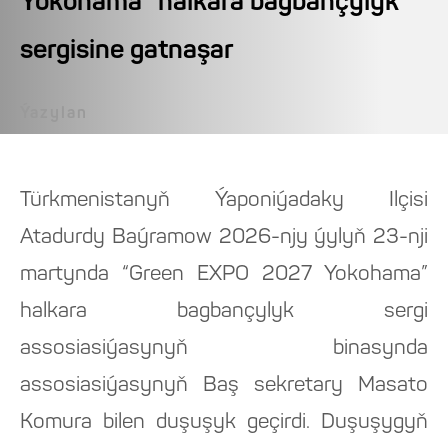
Yokohama” halkara bagbançylyk
sergisine gatnaşar
Ýazylan
Türkmenistanyň Ýaponiýadaky Ilçisi
Atadurdy Baýramow 2026-njy ýylyň 23-nji
martynda “Green EXPO 2027 Yokohama”
halkara bagbançylyk sergi
assosiasiýasynyň binasynda
assosiasiýasynyň Baş sekretary Masato
Komura bilen duşuşyk geçirdi. Duşuşygyň