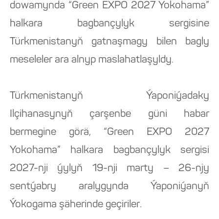
dowamynda “Green EXPO 2027 Yokohama”
halkara bagbançylyk sergisine
Türkmenistanyň gatnaşmagy bilen bagly
meseleler ara alnyp maslahatlaşyldy.
Türkmenistanyň Ýaponiýadaky
Ilçihanasynyň çarşenbe güni habar
bermegine görä, “Green EXPO 2027
Yokohama” halkara bagbançylyk sergisi
2027-nji ýylyň 19-nji marty – 26-njy
sentýabry aralygynda Ýaponiýanyň
Ýokogama şäherinde geçiriler.