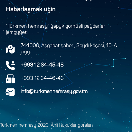
Habarlaşmak üçin
“Türkmen hemrasy” ýapyk görnüşli paýdarlar
jemgyýeti
744000, Aşgabat şäheri, Seýdi köçesi, 10-A
jaýy
+993 12 34-45-48
+993 12 34-46-43
info@turkmenhemrasy.gov.tm
Türkmen hemrasy 2026. Ähli hukuklar goralan