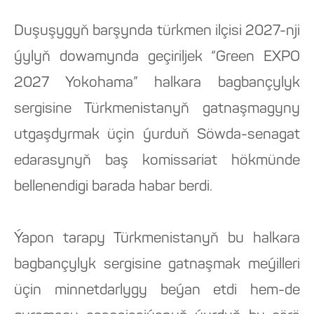
Duşuşygyň barşynda türkmen ilçisi 2027-nji
ýylyň dowamynda geçiriljek “Green EXPO
2027 Yokohama” halkara bagbançylyk
sergisine Türkmenistanyň gatnaşmagyny
utgaşdyrmak üçin ýurduň Söwda-senagat
edarasynyň baş komissariat hökmünde
bellenendigi barada habar berdi.
Ýapon tarapy Türkmenistanyň bu halkara
bagbançylyk sergisine gatnaşmak meýilleri
üçin minnetdarlygy beýan etdi hem-de