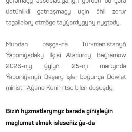
guramaçy assosiasiýanyň ýurduň bu çärä
üstünlikli gatnaşmagy üçin ähli zerur
tagallalary etmäge taýýardygyny nygtady.
Mundan başga-da Türkmenistanyň
Ýaponiýadaky Ilçisi Atadurdy Baýramow
2026-njy ýylyň 25-nji martynda
Ýaponiýanyň Daşary işler boýunça Döwlet
ministri Aýano Kunimitsu bilen duşuşdy.
Biziň hyzmatlarymyz barada giňişleýin
maglumat almak isleseňiz ýa-da