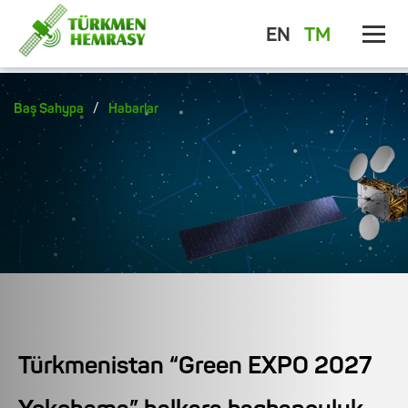
EN
TM
/
Baş Sahypa
Habarlar
Türkmenistan “Green EXPO 2027