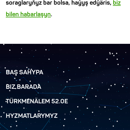
soraglaryňyz bar bolsa, haýyş edýäris,
biz
bilen habarlaşyn
.
BAŞ SAHYPA
BIZ BARADA
TÜRKMENÄLEM 52.0E
HYZMATLARYMYZ