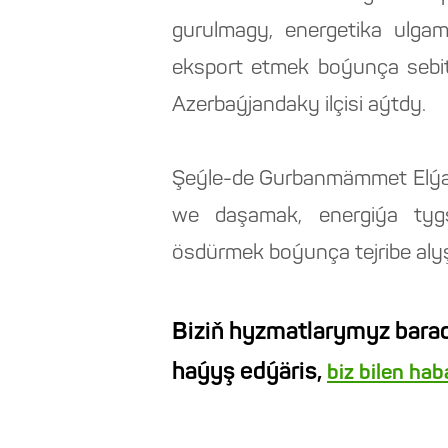
gurulmagy, energetika ulga
eksport etmek boýunça sebit
Azerbaýjandaky ilçisi aýtdy.
Şeýle-de Gurbanmämmet Elýa
we daşamak, energiýa tygş
ösdürmek boýunça tejribe al
Biziň hyzmatlarymyz barad
haýyş edýäris,
biz bilen ha