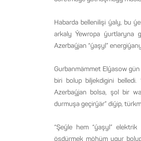
Habarda bellenilişi ýaly, bu
arkaly Ýewropa ýurtlaryna g
Azerbaýjan “ýaşyl” energiýany
Gurbanmämmet Elýasow gün we 
biri bolup biljekdigini bell
Azerbaýjan bolsa, şol bir 
durmuşa geçirýär” diýip, türkmen
“Şeýle hem “ýaşyl” elektrik
ösdürmek möhüm ugur bolup b