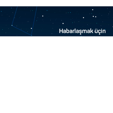
Habarlaşmak üçin
“Türkmen hemrasy” ýapyk gö
744000, Aşgabat şäher
+993 12 34-45-48
+993 12 34-46-43
info@turkmenhemras