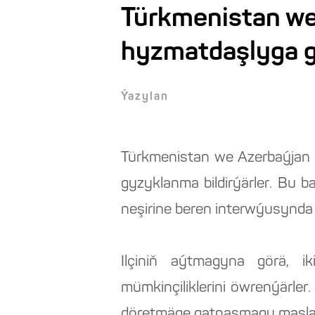
Türkmenistan we
hyzmatdaşlyga g
Ýazylan
Türkmenistan we Azerbaýjan
gyzyklanma bildirýärler. Bu
neşirine beren interwýusynda
Ilçiniň aýtmagyna görä, i
mümkinçiliklerini öwrenýärler
döretmäge gatnaşmagy maslah