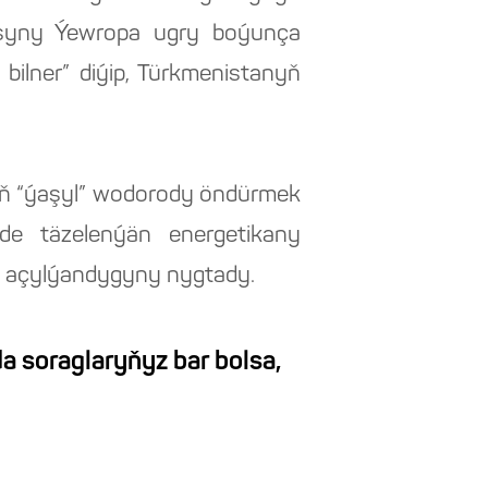
ýasyny Ýewropa ugry boýunça
ilner” diýip, Türkmenistanyň
ň “ýaşyl” wodorody öndürmek
de täzelenýän energetikany
a açylýandygyny nygtady.
a soraglaryňyz bar bolsa,