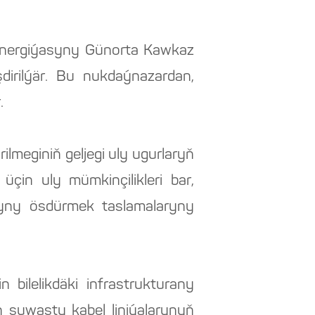
k energiýasyny Günorta Kawkaz
dirilýär. Bu nukdaýnazardan,
.
meginiň geljegi uly ugurlaryň
üçin uly mümkinçilikleri bar,
syny ösdürmek taslamalaryny
bilelikdäki infrastrukturany
 suwasty kabel liniýalarynyň