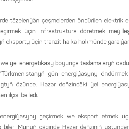
 ýerde täzelenýän çeşmelerden öndürilen elektri
eçirmek üçin infrastruktura döretmek meýilleş
ň eksporty üçin tranzit halka hökmünde garalýar
ýel energetikasy boýunça taslamalaryň ösdüril
edi. “Türkmenistanyň gün energiýasyny öndürmek 
wagtyň özünde, Hazar deňzindäki ýel energiýa
 ilçisi belledi.
 energiýasyny geçirmek we eksport etmek üçin 
iler. Munuň çäginde Hazar deňziniň üstünden