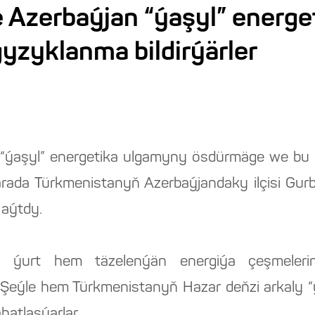
 Azerbaýjan “ýaşyl” energ
yzyklanma bildirýärler
 “ýaşyl” energetika ulgamyny ösdürmäge we bu
 barada Türkmenistanyň Azerbaýjandaky ilçisi G
 aýtdy.
ki ýurt hem täzelenýän energiýa çeşmelerin
. Şeýle hem Türkmenistanyň Hazar deňzi arkaly “ý
atlaşýarlar.