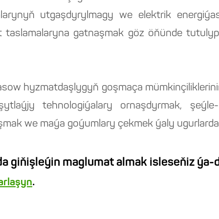
mlarynyň utgaşdyrylmagy we elektrik energi
 taslamalaryna gatnaşmak göz öňünde tutulyp b
sow hyzmatdaşlygyň goşmaça mümkinçiliklerini
ytlaýjy tehnologiýalary ornaşdyrmak, şeýle-
yşmak we maýa goýumlary çekmek ýaly ugurlard
a giňişleýin maglumat almak isleseňiz ýa-d
.
barlaşyn