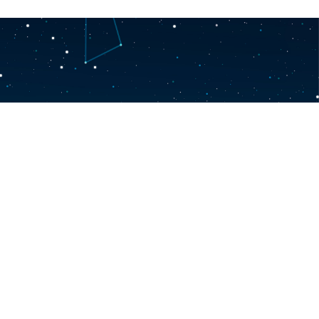
rnüşli paýdarlar jemgyýeti
i, Seýdi köçesi, 10-A jaýy
y.gov.tm