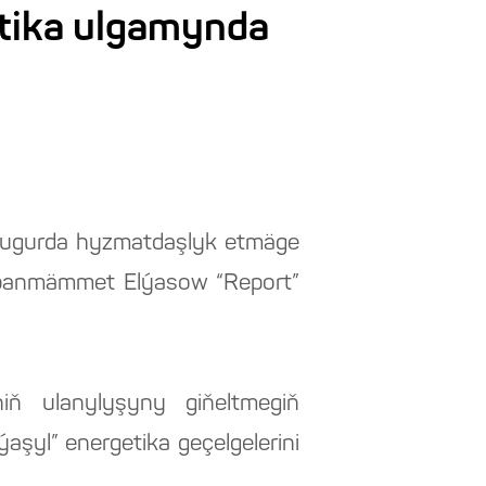
etika ulgamynda
 ugurda hyzmatdaşlyk etmäge
urbanmämmet Elýasow “Report”
iň ulanylyşyny giňeltmegiň
aşyl” energetika geçelgelerini