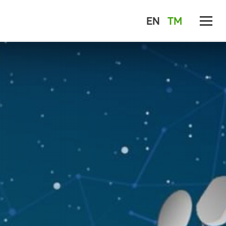
EN
TM