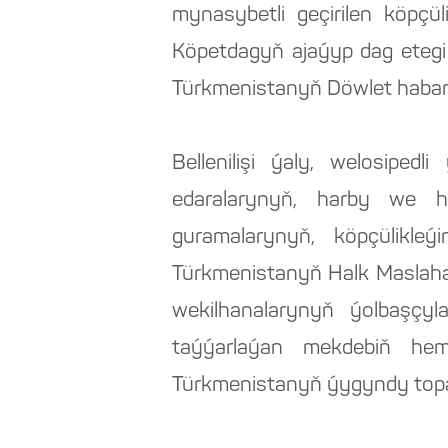
mynasybetli geçirilen köpçü
Köpetdagyň ajaýyp dag etegi
Türkmenistanyň Döwlet habarla
Bellenilişi ýaly, welosipedl
edaralarynyň, harby we hu
guramalarynyň, köpçülikleý
Türkmenistanyň Halk Maslahaty
wekilhanalarynyň ýolbaşçyla
taýýarlaýan mekdebiň hem
Türkmenistanyň ýygyndy toparyn