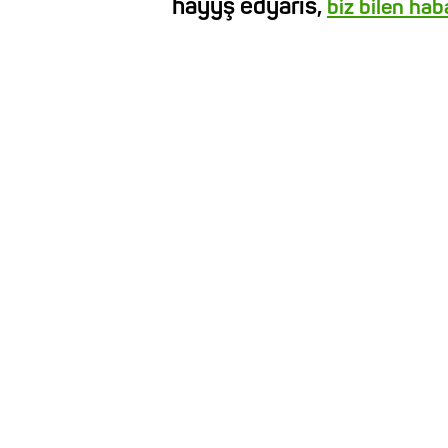
haýyş edýäris,
biz bilen ha
BAŞ SAHYPA
BIZ BARADA
TÜRKMENÄLEM 52.0E
HYZMATLARYMYZ