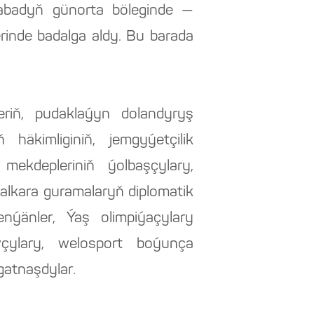
şgabadyň günorta böleginde —
inde badalga aldy. Bu barada
kleriň, pudaklaýyn dolandyryş
äkimliginiň, jemgyýetçilik
mekdepleriniň ýolbaşçylary,
halkara guramalaryň diplomatik
enýänler, Ýaş olimpiýaçylary
çylary, welosport boýunça
gatnaşdylar.