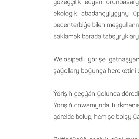
gözegçilik edýän orunbasa
ekologik abadançylygyny ü
bedenterbiýe bilen meşgullanm
saklamak barada tabşyryklary 
Welosipedli ýörişe gatnaşýa
şaýollary boýunça hereketini
Ýörişiň geçýän ýolunda döredi
Ýörişiň dowamynda Türkmenis
görelde bolup, hemişe bolşy ý