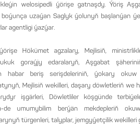
likleýin welosipedli ýörişe gatnaşdy. Ýöriş A
 boýunça uzaýan Saglyk ýolunyň başlanýan ýer
r agentligi ýazýar.
i ýörişe Hökümet agzalary, Mejlisiň, ministrli
kuk goraýjy edaralaryň, Aşgabat şäheriniň h
in habar beriş serişdeleriniň, ýokary okuw 
nyň, Mejlisiň wekilleri, daşary döwletleriň we 
rydyr işgärleri, Döwletliler köşgünde terbiýel
-de umumybilim berýän mekdepleriň okuw
yň türgenleri, talyplar, jemgyýetçilik wekilleri 