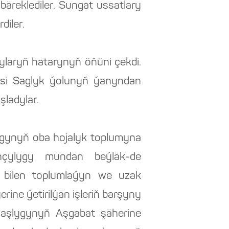
äreklediler. Sungat ussatlary
diler.
jylaryň hatarynyň öňüni çekdi.
lisi Saglyk ýolunyň ýanyndan
şladylar.
lygynyň oba hojalyk toplumyna
ançylygy mundan beýläk-de
 bilen toplumlaýyn we uzak
rine ýetirilýän işleriň barşyny
 Başlygynyň Aşgabat şäherine