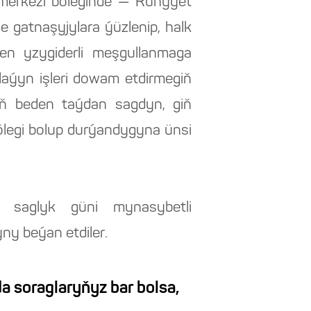
ň merkezi böleginde — Ruhyýet
 gatnaşyjylara ýüzlenip, halk
len yzygiderli meşgullanmaga
aýyn işleri dowam etdirmegiň
iň beden taýdan sagdyn, giň
ölegi bolup durýandygyna ünsi
ýä saglyk güni mynasybetli
y beýan etdiler.
a soraglaryňyz bar bolsa,