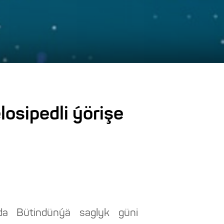
osipedli ýörişe
tda Bütindünýä saglyk güni