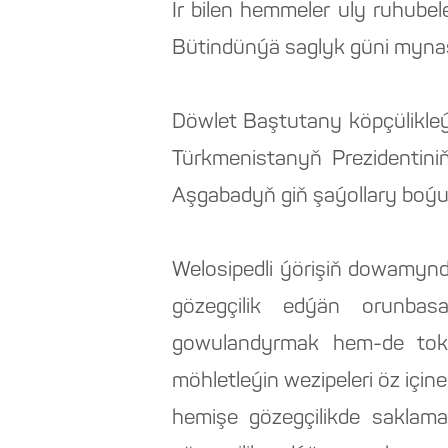
Ir bilen hemmeler uly ruhube
Bütindünýä saglyk güni mynasy
Döwlet Baştutany köpçülikleýi
Türkmenistanyň Prezidentini
Aşgabadyň giň şaýollary boýun
Welosipedli ýörişiň dowamynd
gözegçilik edýän orunbas
gowulandyrmak hem-de toka
möhletleýin wezipeleri öz için
hemişe gözegçilikde saklama