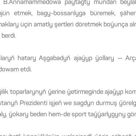
ry B.Annamämmedowa paýtagty mundan beýlä
pjün etmek, bagy-bossanlyga büremek, şäher
aklary üçin amatly şertleri döretmek boýunça alny
berdi.
nlaryň hatary Aşgabadyň ajaýyp ýollary — Arç
 dowam etdi.
jilik toparlarynyň ýerine ýetirmeginde ajaýyp ko
tanyň Prezidenti işjeň we sagdyn durmuş ýörel
aly, ýokary beden hem-de sport taýýarlygyny gör