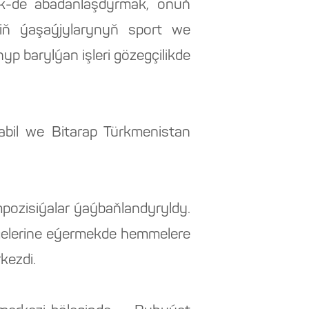
k-de abadanlaşdyrmak, onuň
iň ýaşaýjylarynyň sport we
p barylýan işleri gözegçilikde
abil we Bitarap Türkmenistan
mpozisiýalar ýaýbaňlandyryldy.
gelerine eýermekde hemmelere
kezdi.