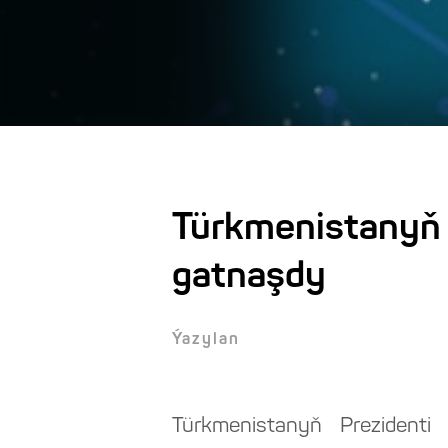
Türkmenistanyň P
gatnaşdy
Ýazylan
Türkmenistanyň Prezidenti