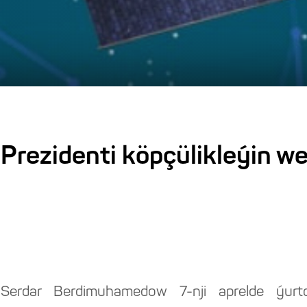
rezidenti köpçülikleýin wel
 Serdar Berdimuhamedow 7-nji aprelde ýur