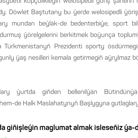
ybetli köpçülikleýin welosipedli ýöriş şäheri
 Döwlet Baştutany bu ýerde welosipedli ýörişe
şlary mundan beýläk-de bedenterbiýe, sport bi
urmuş ýörelgelerini berkitmek boýunça topluml
 Türkmenistanyň Prezidenti sporty ösdürmeg
nly ýaş nesilleri kemala getirmegiň aýrylmaz b
zalary ýurtda giňden bellenilýän Bütindün
hem-de Halk Maslahatynyň Başlygyna gutlaglaryn
a giňişleýin maglumat almak isleseňiz ýa-d