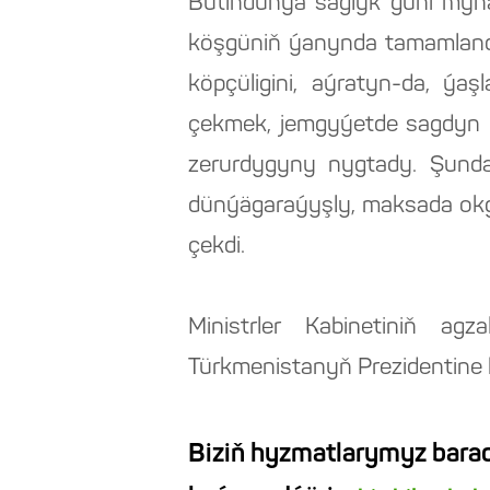
Bütindünýä saglyk güni mynas
köşgüniň ýanynda tamamlandy.
köpçüligini, aýratyn-da, ýa
çekmek, jemgyýetde sagdyn d
zerurdygyny nygtady. Şunda
dünýägaraýyşly, maksada okgu
çekdi.
Ministrler Kabinetiniň ag
Türkmenistanyň Prezidentine 
Biziň hyzmatlarymyz barad