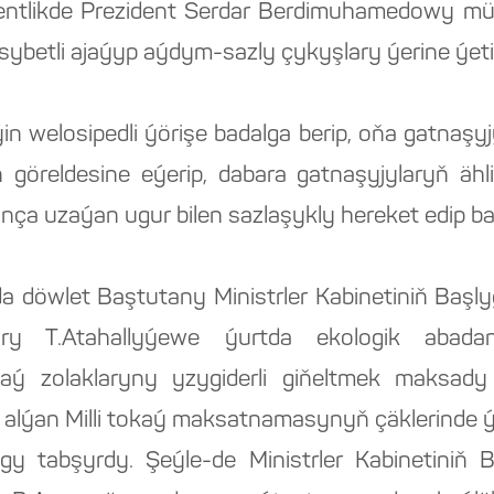
lentlikde Prezident Serdar Berdimuhamedowy müb
betli ajaýyp aýdym-sazly çykyşlary ýerine ýetir
n welosipedli ýörişe badalga berip, oňa gatnaşy
ň göreldesine eýerip, dabara gatnaşyjylaryň äh
ça uzaýan ugur bilen sazlaşykly hereket edip ba
a döwlet Baştutany Ministrler Kabinetiniň Baş
ary T.Atahallyýewe ýurtda ekologik abad
ý zolaklaryny yzygiderli giňeltmek maksady
e alýan Milli tokaý maksatnamasynyň çäklerinde ýe
gy tabşyrdy. Şeýle-de Ministrler Kabinetiniň