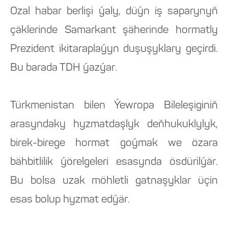
Ozal habar berlişi ýaly, düýn iş saparynyň
çäklerinde Samarkant şäherinde hormatly
Prezident ikitaraplaýyn duşuşyklary geçirdi.
Bu barada TDH ýazýar.
Türkmenistan bilen Ýewropa Bileleşiginiň
arasyndaky hyzmatdaşlyk deňhukuklylyk,
birek-birege hormat goýmak we özara
bähbitlilik ýörelgeleri esasynda ösdürilýär.
Bu bolsa uzak möhletli gatnaşyklar üçin
esas bolup hyzmat edýär.