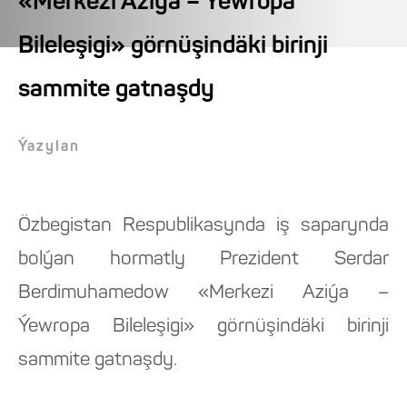
«Merkezi Aziýa – Ýewropa
Bileleşigi» görnüşindäki birinji
sammite gatnaşdy
Ýazylan
Özbegistan Respublikasynda iş saparynda
bolýan hormatly Prezident Serdar
Berdimuhamedow «Merkezi Aziýa –
Ýewropa Bileleşigi» görnüşindäki birinji
sammite gatnaşdy.