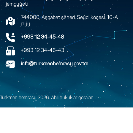
jemgyýeti
744000, Aşgabat şäheri, Seýdi köçesi, 10-A
jaýy
+993 12 34-45-48
+993 12 34-46-43
info@turkmenhemrasy.gov.tm
Türkmen hemrasy 2026. Ähli hukuklar goralan