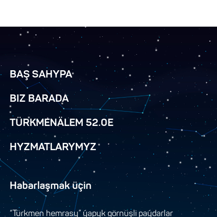
BAŞ SAHYPA
BIZ BARADA
TÜRKMENÄLEM 52.0E
HYZMATLARYMYZ
Habarlaşmak üçin
“Türkmen hemrasy” ýapyk görnüşli paýdarlar