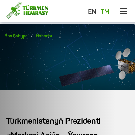
EN
TM
/
Baş Sahypa
Habarlar
Türkmenistanyň Prezidenti