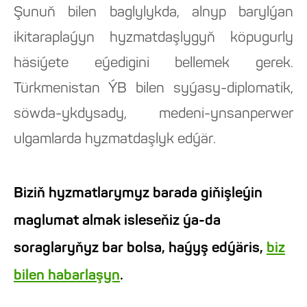
Şunuň bilen baglylykda, alnyp barylýan
ikitaraplaýyn hyzmatdaşlygyň köpugurly
häsiýete eýedigini bellemek gerek.
Türkmenistan ÝB bilen syýasy-diplomatik,
söwda-ykdysady, medeni-ynsanperwer
ulgamlarda hyzmatdaşlyk edýär.
Biziň hyzmatlarymyz barada giňişleýin
maglumat almak isleseňiz ýa-da
soraglaryňyz bar bolsa, haýyş edýäris,
biz
bilen habarlaşyn
.