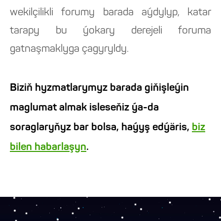
wekilçilikli forumy barada aýdylyp, katar
tarapy bu ýokary derejeli foruma
gatnaşmaklyga çagyryldy.
Biziň hyzmatlarymyz barada giňişleýin
maglumat almak isleseňiz ýa-da
soraglaryňyz bar bolsa, haýyş edýäris,
biz
bilen habarlaşyn
.