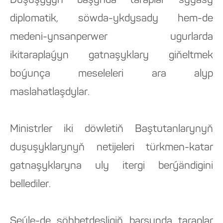
Duşuşygyň başynda taraplar syýasy
diplomatik, söwda-ykdysady hem-de
medeni-ynsanperwer ugurlarda
ikitaraplaýyn gatnaşyklary giňeltmek
boýunça meseleleri ara alyp
maslahatlaşdylar.
Ministrler iki döwletiň Baştutanlarynyň
duşuşyklarynyň netijeleri türkmen-katar
gatnaşyklaryna uly itergi berýändigini
bellediler.
Şeýle-de söhbetdeşligiň barşynda taraplar