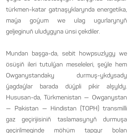
türkmen-katar gatnaşyklarynda energetika,
maýa goýum we ulag ugurlarynyň
geljeginuň uludygyna ünsi çekdiler.
Mundan başga-da, sebit howpsuzlygy we
ösüşiň ileri tutulýan meseleleri, şeýle hem
Owganystandaky durmuş-ykdysady
ýagdaýlar barada düýpli pikir alşyldy.
Hususan-da, Türkmenistan — Owganystan
— Pakistan — Hindistan (TOPH) transmilli
gaz geçirijisiniň taslamasynyň durmuşa
geçirilmeginde möhüm tapgyr bolan