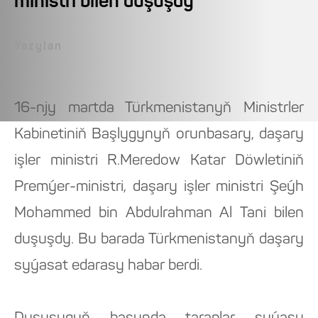
ministri bilen duşuşdy
Ýazylan
16-njy martda Türkmenistanyň Ministrler
Kabinetiniň Başlygynyň orunbasary, daşary
işler ministri R.Meredow Katar Döwletiniň
Premýer-ministri, daşary işler ministri Şeýh
Mohammed bin Abdulrahman Al Tani bilen
duşuşdy. Bu barada Türkmenistanyň daşary
syýasat edarasy habar berdi.