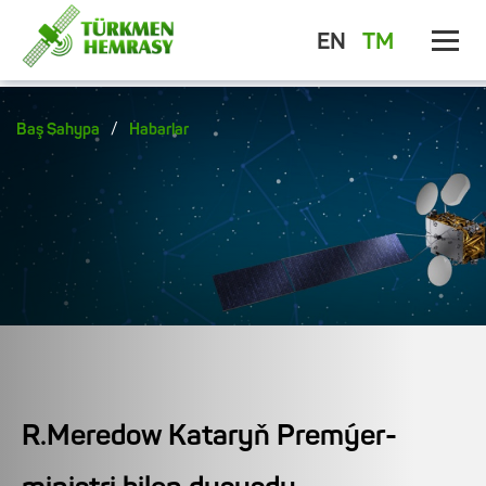
EN
TM
/
Baş Sahypa
Habarlar
R.Meredow Kataryň Premýer-