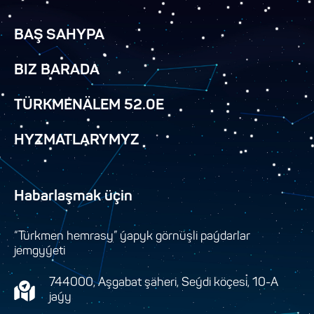
BAŞ SAHYPA
BIZ BARADA
TÜRKMENÄLEM 52.0E
HYZMATLARYMYZ
Habarlaşmak üçin
“Türkmen hemrasy” ýapyk görnüşli paýdarlar
jemgyýeti
744000, Aşgabat şäheri, Seýdi köçesi, 10-A
jaýy