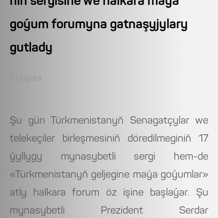
niň sergisine we halkara maýa
goýum forumyna gatnaşyjylary
gutlady
Ýazylan
Şu gün Türkmenistanyň Senagatçylar we
telekeçiler birleşmesiniň döredilmeginiň 17
ýyllygy mynasybetli sergi hem-de
«Türkmenistanyň geljegine maýa goýumlar»
atly halkara forum öz işine başlaýar. Şu
mynasybetli Prezident Serdar