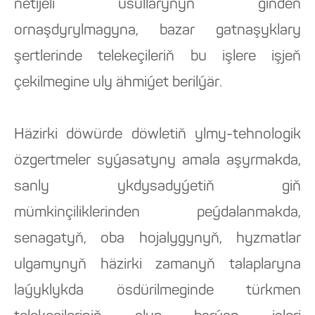
netijeli usullarynyň giňden
ornaşdyrylmagyna, bazar gatnaşyklary
şertlerinde telekeçileriň bu işlere işjeň
çekilmegine uly ähmiýet berilýär.
Häzirki döwürde döwletiň ylmy-tehnologik
özgertmeler syýasatyny amala aşyrmakda,
sanly ykdysadyýetiň giň
mümkinçiliklerinden peýdalanmakda,
senagatyň, oba hojalygynyň, hyzmatlar
ulgamynyň häzirki zamanyň talaplaryna
laýyklykda ösdürilmeginde türkmen