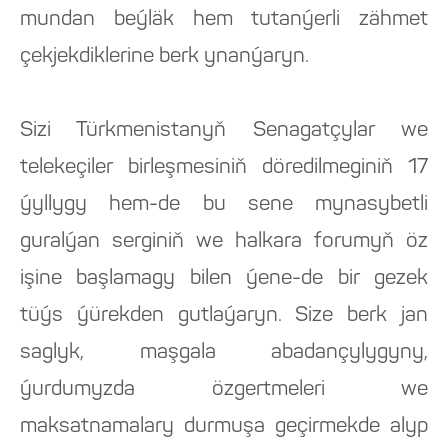
mundan beýläk hem tutanýerli zähmet
çekjekdiklerine berk ynanýaryn.
Sizi Türkmenistanyň Senagatçylar we
telekeçiler birleşmesiniň döredilmeginiň 17
ýyllygy hem-de bu sene mynasybetli
guralýan serginiň we halkara forumyň öz
işine başlamagy bilen ýene-de bir gezek
tüýs ýürekden gutlaýaryn. Size berk jan
saglyk, maşgala abadançylygyny,
ýurdumyzda özgertmeleri we
maksatnamalary durmuşa geçirmekde alyp