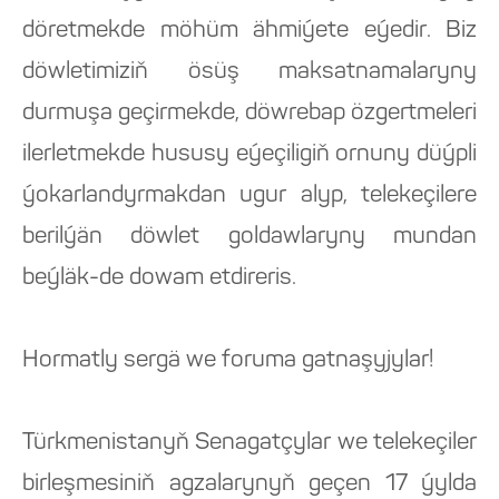
döretmekde möhüm ähmiýete eýedir. Biz
döwletimiziň ösüş maksatnamalaryny
durmuşa geçirmekde, döwrebap özgertmeleri
ilerletmekde hususy eýeçiligiň ornuny düýpli
ýokarlandyrmakdan ugur alyp, telekeçilere
berilýän döwlet goldawlaryny mundan
beýläk-de dowam etdireris.
Hormatly sergä we foruma gatnaşyjylar!
Türkmenistanyň Senagatçylar we telekeçiler
birleşmesiniň agzalarynyň geçen 17 ýylda