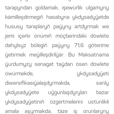
tarapyndan goldamak, işewürlik ulgamyny
kämilleşdirmegiň hasabyna ykdysadyýetde
hususy taraplaryň paýyny artdyrmak we
jemi içerki önümiň möçberindäki döwlete
dahylsyz bölegiň paýyny 71,6 göterime
ýetirmek meýilleşdirilýär. Bu Maksatnama
ýurdumyzy senagat taýdan ösen döwlete
öwürmekde, ykdysadyýeti
diwersifikasiýalaşdyrmakda, sanly
ykdysadyýete uýgunlaşdyrylan bazar
ykdysadyýetiniň özgertmelerini üstünlikli
amala aşyrmakda, täze iş orunlaryny