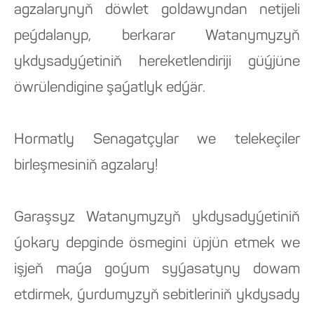
agzalarynyň döwlet goldawyndan netijeli
peýdalanyp, berkarar Watanymyzyň
ykdysadyýetiniň hereketlendiriji güýjüne
öwrülendigine şaýatlyk edýär.
Hormatly Senagatçylar we telekeçiler
birleşmesiniň agzalary!
Garaşsyz Watanymyzyň ykdysadyýetiniň
ýokary depginde ösmegini üpjün etmek we
işjeň maýa goýum syýasatyny dowam
etdirmek, ýurdumyzyň sebitleriniň ykdysady