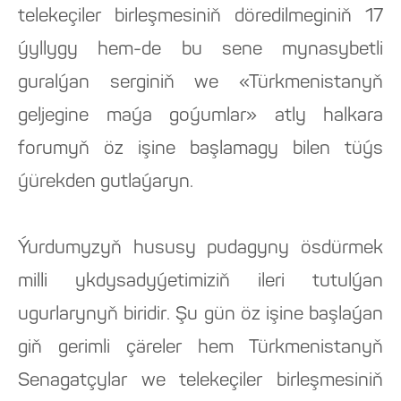
telekeçiler birleşmesiniň döredilmeginiň 17
ýyllygy hem-de bu sene mynasybetli
guralýan serginiň we «Türkmenistanyň
geljegine maýa goýumlar» atly halkara
forumyň öz işine başlamagy bilen tüýs
ýürekden gutlaýaryn.
Ýurdumyzyň hususy pudagyny ösdürmek
milli ykdysadyýetimiziň ileri tutulýan
ugurlarynyň biridir. Şu gün öz işine başlaýan
giň gerimli çäreler hem Türkmenistanyň
Senagatçylar we telekeçiler birleşmesiniň