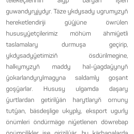
telekeçileriniň alyp barýan işleri
guwandyryjydyr. Täze ykdysady ugrumyzyň
hereketlendiriji güýjüne öwrülen
hususyýetçilerimiz möhüm ähmiýetli
taslamalary durmuşa geçirip,
ykdysadyýetimiziň ösdürilmegine,
halkymyzyň maddy hal-ýagdaýynyň
ýokarlandyrylmagyna saldamly goşant
goşýarlar. Hususy ulgamda daşary
ýurtlardan getirilýän harytlaryň ornuny
tutýan, bäsdeşlige ukyply, eksport ugurly
önümleri öndürmäge niýetlenen döwrebap
önümçilikler işe girizilýär, bu kärhanalarda