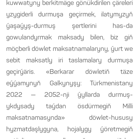
kuwwatyny berkitmäge gönükdirilen çäreleri
yzygiderli durmuşa geçirmek, ilatymyzyň
ýaşaýyş-durmuş şertlerini has-da
gowulandyrmak maksady bilen, biz giň
möçberli döwlet maksatnamalaryny, ýurt we
sebit maksatly iri taslamalary durmuşa
geçirýäris. «Berkarar döwletiň täze
eýýamynyň Galkynyşy: Türkmenistany
2022 — 2052-nji ýyllarda durmuş-
ykdysady taýdan ösdürmegiň Milli
maksatnamasynda» döwlet-hususy
hyzmatdaşlygyna, hojalygy ýöretmegiň