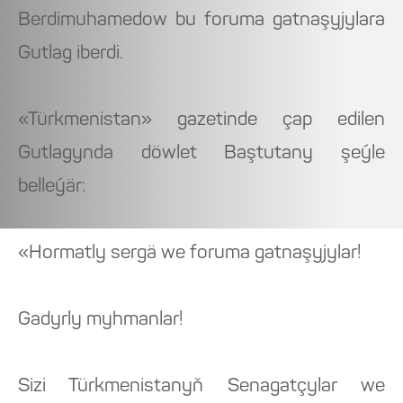
Berdimuhamedow bu foruma gatnaşyjylara
Gutlag iberdi.
«Türkmenistan» gazetinde çap edilen
Gutlagynda döwlet Baştutany şeýle
belleýär:
«Hormatly sergä we foruma gatnaşyjylar!
Gadyrly myhmanlar!
Sizi Türkmenistanyň Senagatçylar we