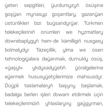
ýeten sepgitleri, ýurdumyzyň ösüşine
goşýan mynasyp goşantlary, gazanýan
üstünlikleri bizi buýsandyrýar. Türkmen
telekeçileriniň önümleri we hyzmatlary
döwrebaplygyň hem-de kämilligiň nusgasy
bolmalydyr. Täzeçillik, ylma we ösen
tehnologiýalara daýanmak, durnukly ösüş,
«ýaşyl» ykdysadyýetiň ýörelgelerine
eýermek hususyýetçilerimize mahsusdyr.
Düýpli taslamalaryň başyny başlamak,
badalga berlen işleri dowam etdirmek üçin
telekeçilerimiziň yhlaslaryny gaýgyrman,