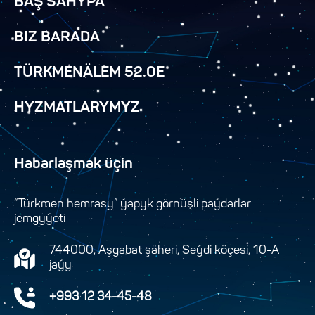
BAŞ SAHYPA
BIZ BARADA
TÜRKMENÄLEM 52.0E
HYZMATLARYMYZ
Habarlaşmak üçin
“Türkmen hemrasy” ýapyk görnüşli paýdarlar
jemgyýeti
744000, Aşgabat şäheri, Seýdi köçesi, 10-A
jaýy
+993 12 34-45-48