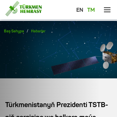
EN
TM
/
Baş Sahypa
Habarlar
Türkmenistanyň Prezidenti TSTB-