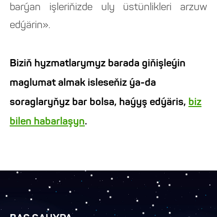
barýan işleriňizde uly üstünlikleri arzuw
edýärin».
Biziň hyzmatlarymyz barada giňişleýin
maglumat almak isleseňiz ýa-da
soraglaryňyz bar bolsa, haýyş edýäris,
biz
bilen habarlaşyn
.