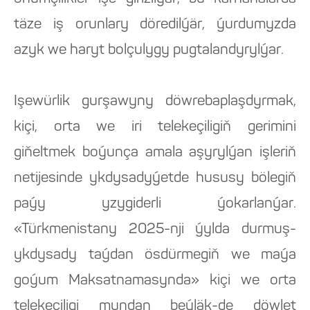
täze iş orunlary döredilýär, ýurdumyzda
azyk we haryt bolçulygy pugtalandyrylýar.
Işewürlik gurşawyny döwrebaplaşdyrmak,
kiçi, orta we iri telekeçiligiň gerimini
giňeltmek boýunça amala aşyrylýan işleriň
netijesinde ykdysadyýetde hususy bölegiň
paýy yzygiderli ýokarlanýar.
«Türkmenistany 2025-nji ýylda durmuş-
ykdysady taýdan ösdürmegiň we maýa
goýum Maksatnamasynda» kiçi we orta
telekeçiligi mundan beýläk-de döwlet