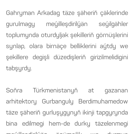
Gahryman Arkadag täze şäheriň çäklerinde
gurulmagy meýilleşdirilýän seýilgähler
toplumynda oturdyljak şekilleriň görnüşlerini
synlap, olara birnäçe belliklerini aýtdy we
şekillere degişli düzedişleriň girizilmelidigini
tabşyrdy.
Soňra Türkmenistanyň at gazanan
arhitektory Gurbanguly Berdimuhamedow
täze şäheriň gurluşygynyň ikinji tapgyrynda
bina edilmegi hem-de durky täzelenmegi