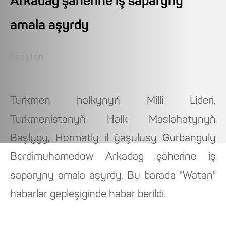
Arkadag şäherine iş saparyny
amala aşyrdy
Ýazylan
Türkmen halkynyň Milli Lideri,
Türkmenistanyň Halk Maslahatynyň
Başlygy, Hormatly il ýaşulusy Gurbanguly
Berdimuhamedow Arkadag şäherine iş
saparyny amala aşyrdy. Bu barada "Watan"
habarlar gepleşiginde habar berildi.