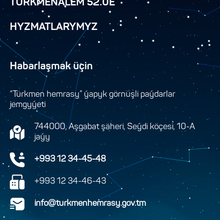
TÜRKMENÄLEM 52.0E
HYZMATLARYMYZ
Habarlaşmak üçin
“Türkmen hemrasy” ýapyk görnüşli paýdarlar
jemgyýeti
744000, Aşgabat şäheri, Seýdi köçesi, 10-A
jaýy
+993 12 34-45-48
+993 12 34-46-43
info@turkmenhemrasy.gov.tm