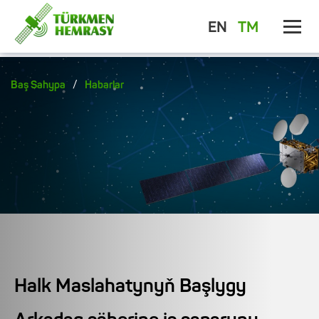
EN
TM
/
Baş Sahypa
Habarlar
Halk Maslahatynyň Başlygy