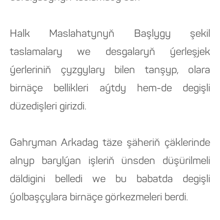
Halk Maslahatynyň Başlygy şekil
taslamalary we desgalaryň ýerleşjek
ýerleriniň çyzgylary bilen tanşyp, olara
birnäçe bellikleri aýtdy hem-de degişli
düzedişleri girizdi.
Gahryman Arkadag täze şäheriň çäklerinde
alnyp barylýan işleriň ünsden düşürilmeli
däldigini belledi we bu babatda degişli
ýolbaşçylara birnäçe görkezmeleri berdi.