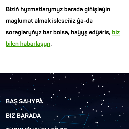
Biziň hyzmatlarymyz barada giňişleýin
maglumat almak isleseňiz ýa-da
soraglaryňyz bar bolsa, haýyş edýäris,
biz
bilen habarlaşyn
.
BAŞ SAHYPA
BIZ BARADA