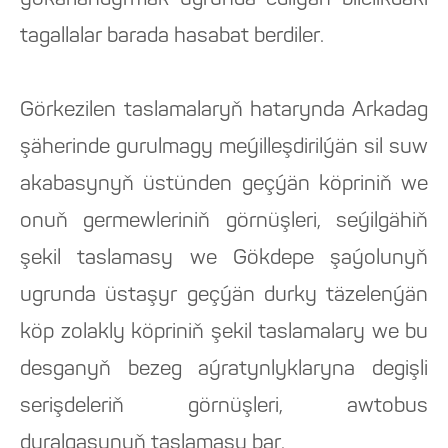
ýokarlandyrmak ugrunda edilýän bilelikdäki
tagallalar barada hasabat berdiler.
Görkezilen taslamalaryň hatarynda Arkadag
şäherinde gurulmagy meýilleşdirilýän sil suw
akabasynyň üstünden geçýän köpriniň we
onuň germewleriniň görnüşleri, seýilgähiň
şekil taslamasy we Gökdepe şaýolunyň
ugrunda üstaşyr geçýän durky täzelenýän
köp zolakly köpriniň şekil taslamalary we bu
desganyň bezeg aýratynlyklaryna degişli
serişdeleriň görnüşleri, awtobus
duralgasynyň taslamasy bar.