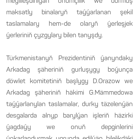
meýilleşdirilýän önümçilik we durmuş
maksatly binalaryň taýýarlanan şekil
taslamalary hem-de olaryň ýerleşjek
ýerleriniň çyzgylary bilen tanyşdy.
Türkmenistanyň Prezidentiniň ýanyndaky
Arkadag şäheriniň gurluşygy boýunça
döwlet komitetiniň başlygy D.Orazow we
Arkadag şäheriniň häkimi G.Mämmedowa
taýýarlanylan taslamalar, durky täzelenýän
desgalarda alnyp barylýan işleriň häzirki
ýagdaýy we onuň depginlerini