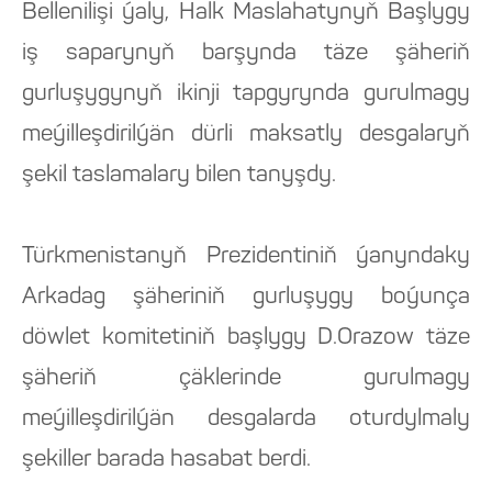
Bellenilişi ýaly, Halk Maslahatynyň Başlygy
iş saparynyň barşynda täze şäheriň
gurluşygynyň ikinji tapgyrynda gurulmagy
meýilleşdirilýän dürli maksatly desgalaryň
şekil taslamalary bilen tanyşdy.
Türkmenistanyň Prezidentiniň ýanyndaky
Arkadag şäheriniň gurluşygy boýunça
döwlet komitetiniň başlygy D.Orazow täze
şäheriň çäklerinde gurulmagy
meýilleşdirilýän desgalarda oturdylmaly
şekiller barada hasabat berdi.