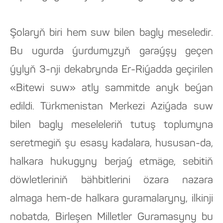
Şolaryň biri hem suw bilen bagly meseledir.
Bu ugurda ýurdumyzyň garaýşy geçen
ýylyň 3-nji dekabrynda Er-Riýadda geçirilen
«Bitewi suw» atly sammitde anyk beýan
edildi. Türkmenistan Merkezi Aziýada suw
bilen bagly meseleleriň tutuş toplumyna
seretmegiň şu esasy kadalara, hususan-da,
halkara hukugyny berjaý etmäge, sebitiň
döwletleriniň bähbitlerini özara nazara
almaga hem-de halkara guramalaryny, ilkinji
nobatda, Birleşen Milletler Guramasyny bu