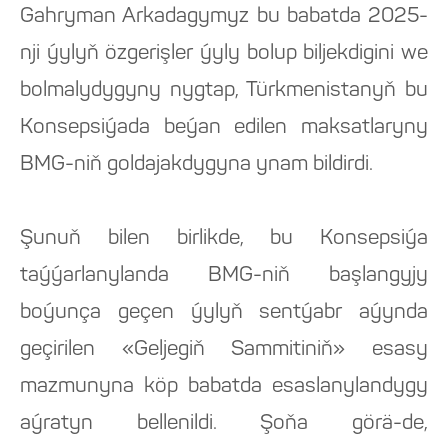
Gahryman Arkadagymyz bu babatda 2025-
nji ýylyň özgerişler ýyly bolup biljekdigini we
bolmalydygyny nygtap, Türkmenistanyň bu
Konsepsiýada beýan edilen maksatlaryny
BMG-niň goldajakdygyna ynam bildirdi.
Şunuň bilen birlikde, bu Konsepsiýa
taýýarlanylanda BMG-niň başlangyjy
boýunça geçen ýylyň sentýabr aýynda
geçirilen «Geljegiň Sammitiniň» esasy
mazmunyna köp babatda esaslanylandygy
aýratyn bellenildi. Şoňa görä-de,