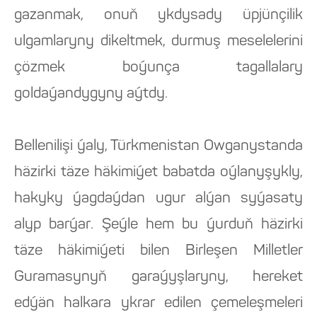
gazanmak, onuň ykdysady üpjünçilik
ulgamlaryny dikeltmek, durmuş meselelerini
çözmek boýunça tagallalary
goldaýandygyny aýtdy.
Bellenilişi ýaly, Türkmenistan Owganystanda
häzirki täze häkimiýet babatda oýlanyşykly,
hakyky ýagdaýdan ugur alýan syýasaty
alyp barýar. Şeýle hem bu ýurduň häzirki
täze häkimiýeti bilen Birleşen Milletler
Guramasynyň garaýyşlaryny, hereket
edýän halkara ykrar edilen çemeleşmeleri