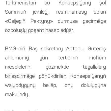
Türkmenistan bu Konsepsiýany şol
Sammitiň jemleýji resminamasy bolan
«Geljegiň Paktyny» durmuşa geçirmäge
özboluşly goşant hasap edýär.
BMG-niň Baş sekretary Antoniu Guterriş
ählumumy gün tertibiniň möhüm
meselelerini çözmekde tagallalary
birleşdirmäge gönükdirilen Konsepsiýanyň
wajypdygyny belläp, ony dolulygyna
makullady.