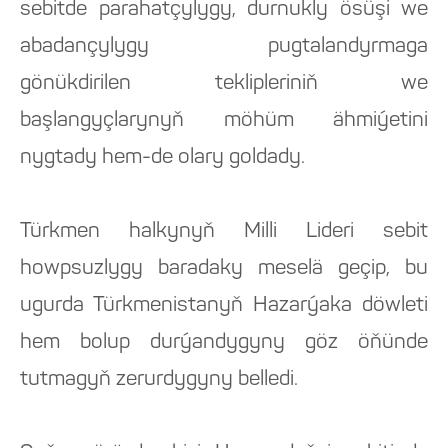
sebitde parahatçylygy, durnukly ösüşi we
abadançylygy pugtalandyrmaga
gönükdirilen teklipleriniň we
başlangyçlarynyň möhüm ähmiýetini
nygtady hem-de olary goldady.
Türkmen halkynyň Milli Lideri sebit
howpsuzlygy baradaky meselä geçip, bu
ugurda Türkmenistanyň Hazarýaka döwleti
hem bolup durýandygyny göz öňünde
tutmagyň zerurdygyny belledi.