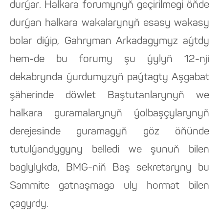
durýar. Halkara forumynyň geçirilmegi öňde
durýan halkara wakalarynyň esasy wakasy
bolar diýip, Gahryman Arkadagymyz aýtdy
hem-de bu forumy şu ýylyň 12-nji
dekabrynda ýurdumyzyň paýtagty Aşgabat
şäherinde döwlet Baştutanlarynyň we
halkara guramalarynyň ýolbaşçylarynyň
derejesinde guramagyň göz öňünde
tutulýandygyny belledi we şunuň bilen
baglylykda, BMG-niň Baş sekretaryny bu
Sammite gatnaşmaga uly hormat bilen
çagyrdy.