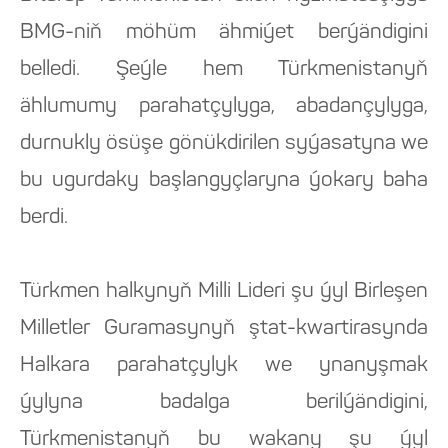
BMG-niň möhüm ähmiýet berýändigini
belledi. Şeýle hem Türkmenistanyň
ählumumy parahatçylyga, abadançylyga,
durnukly ösüşe gönükdirilen syýasatyna we
bu ugurdaky başlangyçlaryna ýokary baha
berdi.
Türkmen halkynyň Milli Lideri şu ýyl Birleşen
Milletler Guramasynyň ştat-kwartirasynda
Halkara parahatçylyk we ynanyşmak
ýylyna badalga berilýändigini,
Türkmenistanyň bu wakany şu ýyl