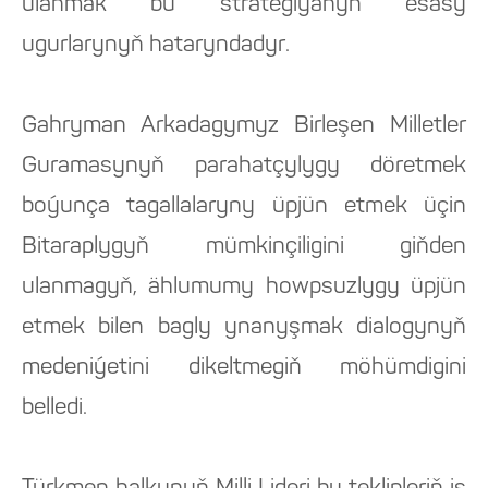
ulanmak bu strategiýanyň esasy
ugurlarynyň hataryndadyr.
Gahryman Arkadagymyz Birleşen Milletler
Guramasynyň parahatçylygy döretmek
boýunça tagallalaryny üpjün etmek üçin
Bitaraplygyň mümkinçiligini giňden
ulanmagyň, ählumumy howpsuzlygy üpjün
etmek bilen bagly ynanyşmak dialogynyň
medeniýetini dikeltmegiň möhümdigini
belledi.