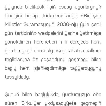
ýylynda bilelikdäki işiň esasy ugurlarynyň
biridigini belläp, Türkmenistanyň «Birleşen
Milletler Guramasynyň 2030-njy ýyla çenli
gün tertibiniň» wezipelerini ýerine ýetirmäge
gönükdirilen hereketleri milli derejede hem,
ýurdumyzyň durnukly ösüş babatda halkara
tagllalaryna öz goşandyny goşmagy bilen
bagly hem işjeňleşdirmäge taýýardygyny
tassyklady.
Şunuň bilen baglylykda, ýurdumyzyň öňe
süren Sirkulýar ykdysadyýete geçmegiň