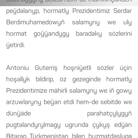
bolandygyny belledi hem-de mümkinçilikden
peýdalanyp, hormatly Prezidentimiz Serdar
Berdimuhamedowyň salamyny we uly
hormat goýýandygy baradaky sözlerini
ýetirdi.
Antoniu Guterriş hoşniýetli sözler üçin
hoşallyk bildirip, öz gezeginde hormatly
Prezidentimize mähirli salamyny we iň gowy
arzuwlaryny beýan etdi hem-de sebitde we
dünýäde parahatçylygyň
pugtalandyrylmagy ugrunda çykyş edýän
Bitarap Türkmenistan bilen hyzmatdaşlyga