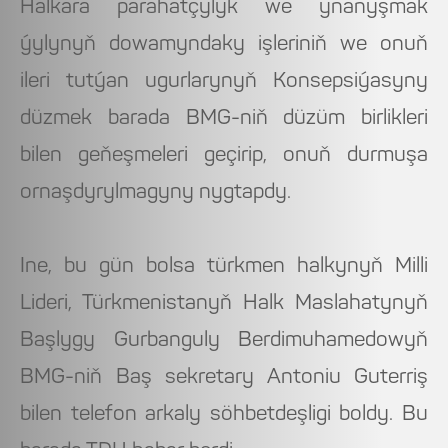
Halkara parahatçylyk we ynanyşmak
ýylynyň dowamyndaky işleriniň we onuň
ileri tutýan ugurlarynyň Konsepsiýasyny
düzmek barada BMG-niň düzüm birlikleri
bilen geňeşmeleri geçirip, onuň durmuşa
ornaşdyrylmagyny nygtapdy.
Ine, bu gün bolsa türkmen halkynyň Milli
Lideri, Türkmenistanyň Halk Maslahatynyň
Başlygy Gurbanguly Berdimuhamedowyň
BMG-niň Baş sekretary Antoniu Guterriş
bilen telefon arkaly söhbetdeşligi boldy. Bu