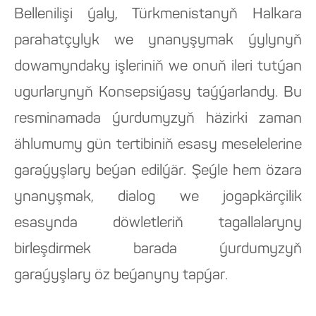
Bellenilişi ýaly, Türkmenistanyň Halkara
parahatçylyk we ynanyşymak ýylynyň
dowamyndaky işleriniň we onuň ileri tutýan
ugurlarynyň Konsepsiýasy taýýarlandy. Bu
resminamada ýurdumyzyň häzirki zaman
ählumumy gün tertibiniň esasy meselelerine
garaýyşlary beýan edilýär. Şeýle hem özara
ynanyşmak, dialog we jogapkärçilik
esasynda döwletleriň tagallalaryny
birleşdirmek barada ýurdumyzyň
garaýyşlary öz beýanyny tapýar.