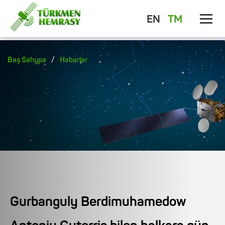
EN
TM
/
Baş Sahypa
Habarlar
Gurbanguly Berdimuhamedow