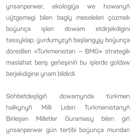
ynsanperwer, ekologiýa we howanyň
üýtgemegi bilen bagly meseleleri çözmek
boýunça işleri dowam etdirjekdigini
tassyklap, ýurdumyzyň başlangyjy boýunça
döredilen «Türkmenistan – BMG» strategik
maslahat beriş geňeşiniň bu işlerde goldaw
berjekdigine ynam bildirdi.
Söhbetdeşligiň dowamynda türkmen
halkynyň Milli Lideri Türkmenistanyň
Birleşen Milletler Guramasy bilen giň
ynsanperwer gün tertibi boýunça mundan