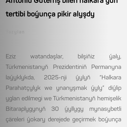
Antoniu Guterriş bilen halkara gün
tertibi boýunça pikir alyşdy
Ýazylan
Eziz watandaşlar, bilşiňiz ýaly,
Türkmenistanyň Prezidentiniň Permanyna
laýyklykda, 2025-nji ýylyň “Halkara
Parahatçylyk we ynanyşmak ýyly” diýlip
yglan edilmegi we Türkmenistanyň hemişelik
Bitaraplygynyň 30 ýyllygy mynasybetli
çäreleri ýokary derejede geçirmek boýunça