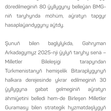
döredilmeginiň 80 ýyllygyny belleýän BMG-
niň taryhynda möhüm, aýratyn tapgyr
hasaplaýandygyny aýtdy.
Şunuň bilen baglylykda, Gahryman
Arkadagymyz 2025-nji ýylyň taryhy senä –
Milletler Bileleşigi tarapyndan
Türkmenistanyň hemişelik Bitaraplygynyň
halkara derejesinde ykrar edilmeginiň 30
ýyllygyna gabat gelmeginiň aýratyn
ähmiýetini belledi hem-de Birleşen Milletler
Guramasy bilen strategik hyzmatdaşlygyň