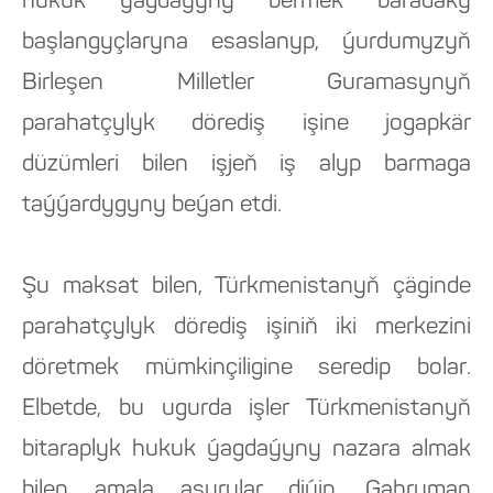
hukuk ýagdaýyny bermek baradaky
başlangyçlaryna esaslanyp, ýurdumyzyň
Birleşen Milletler Guramasynyň
parahatçylyk dörediş işine jogapkär
düzümleri bilen işjeň iş alyp barmaga
taýýardygyny beýan etdi.
Şu maksat bilen, Türkmenistanyň çäginde
parahatçylyk dörediş işiniň iki merkezini
döretmek mümkinçiligine seredip bolar.
Elbetde, bu ugurda işler Türkmenistanyň
bitaraplyk hukuk ýagdaýyny nazara almak
bilen amala aşyrylar diýip, Gahryman