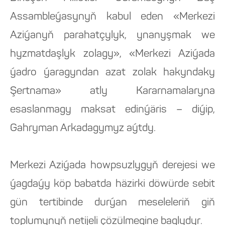
Assambleýasynyň kabul eden «Merkezi
Aziýanyň parahatçylyk, ynanyşmak we
hyzmatdaşlyk zolagy», «Merkezi Aziýada
ýadro ýaragyndan azat zolak hakyndaky
Şertnama» atly Kararnamalaryna
esaslanmagy maksat edinýäris – diýip,
Gahryman Arkadagymyz aýtdy.
Merkezi Aziýada howpsuzlygyň derejesi we
ýagdaýy köp babatda häzirki döwürde sebit
gün tertibinde durýan meseleleriň giň
toplumynyň netijeli çözülmegine baglydyr.