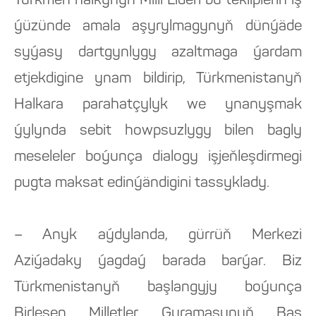
Türkmen halkynyň Milli Lideri bu teklipleriň iş
ýüzünde amala aşyrylmagynyň dünýäde
syýasy dartgynlygy azaltmaga ýardam
etjekdigine ynam bildirip, Türkmenistanyň
Halkara parahatçylyk we ynanyşmak
ýylynda sebit howpsuzlygy bilen bagly
meseleler boýunça dialogy işjeňleşdirmegi
pugta maksat edinýändigini tassyklady.
– Anyk aýdylanda, gürrüň Merkezi
Aziýadaky ýagdaý barada barýar. Biz
Türkmenistanyň başlangyjy boýunça
Birleşen Milletler Guramasynyň Baş