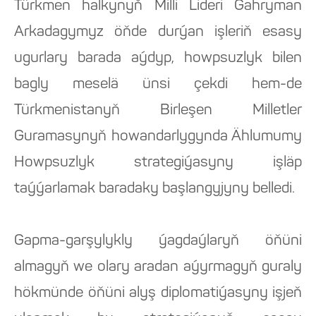
Türkmen halkynyň Milli Lideri Gahryman
Arkadagymyz öňde durýan işleriň esasy
ugurlary barada aýdyp, howpsuzlyk bilen
bagly meselä ünsi çekdi hem-de
Türkmenistanyň Birleşen Milletler
Guramasynyň howandarlygynda Ählumumy
Howpsuzlyk strategiýasyny işläp
taýýarlamak baradaky başlangyjyny belledi.
Gapma-garşylykly ýagdaýlaryň öňüni
almagyň we olary aradan aýyrmagyň guraly
hökmünde öňüni alyş diplomatiýasyny işjeň