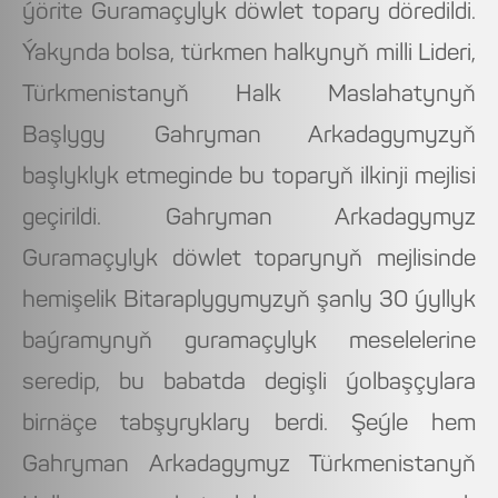
ýörite Guramaçylyk döwlet topary döredildi.
Ýakynda bolsa, türkmen halkynyň milli Lideri,
Türkmenistanyň Halk Maslahatynyň
Başlygy Gahryman Arkadagymyzyň
başlyklyk etmeginde bu toparyň ilkinji mejlisi
geçirildi. Gahryman Arkadagymyz
Guramaçylyk döwlet toparynyň mejlisinde
hemişelik Bitaraplygymyzyň şanly 30 ýyllyk
baýramynyň guramaçylyk meselelerine
seredip, bu babatda degişli ýolbaşçylara
birnäçe tabşyryklary berdi. Şeýle hem
Gahryman Arkadagymyz Türkmenistanyň