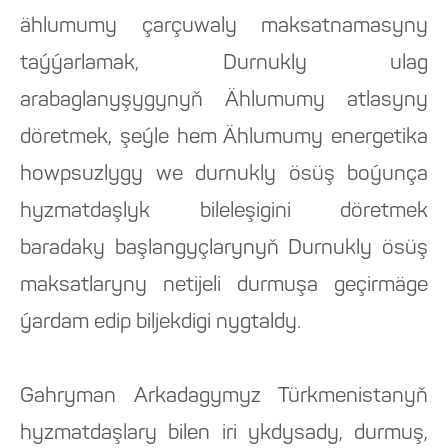
ählumumy çarçuwaly maksatnamasyny
taýýarlamak, Durnukly ulag
arabaglanyşygynyň Ählumumy atlasyny
döretmek, şeýle hem Ählumumy energetika
howpsuzlygy we durnukly ösüş boýunça
hyzmatdaşlyk bileleşigini döretmek
baradaky başlangyçlarynyň Durnukly ösüş
maksatlaryny netijeli durmuşa geçirmäge
ýardam edip biljekdigi nygtaldy.
Gahryman Arkadagymyz Türkmenistanyň
hyzmatdaşlary bilen iri ykdysady, durmuş,