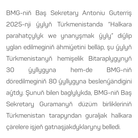
BMG-niň Baş Sekretary Antoniu Guterriş
2025-nji ýylyň Türkmenistanda “Halkara
parahatçylyk we ynanyşmak ýyly” diýlip
yglan edilmeginiň ähmiýetini belläp, şu ýylyň
Türkmenistanyň hemişelik Bitaraplygynyň
30 ýyllygyna hem-de BMG-niň
döredilmeginiň 80 ýyllygyna beslenýändigini
aýtdy. Şunuň bilen baglylykda, BMG-niň Baş
Sekretary Guramanyň düzüm birlikleriniň
Türkmenistan tarapyndan guraljak halkara
çärelere işjeň gatnaşjakdyklaryny belledi.