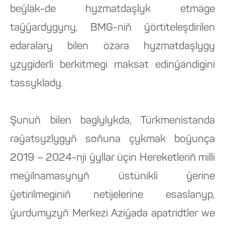
beýläk-de hyzmatdaşlyk etmäge
taýýardygyny, BMG-niň ýörtiteleşdirilen
edaralary bilen özara hyzmatdaşlygy
yzygiderli berkitmegi maksat edinýändigini
tassyklady.
Şunuň bilen baglylykda, Türkmenistanda
raýatsyzlygyň soňuna çykmak boýunça
2019 – 2024-nji ýyllar üçin Hereketleriň milli
meýilnamasynyň üstünikli ýerine
ýetirilmeginiň netijelerine esaslanyp,
ýurdumyzyň Merkezi Aziýada apatridtler we