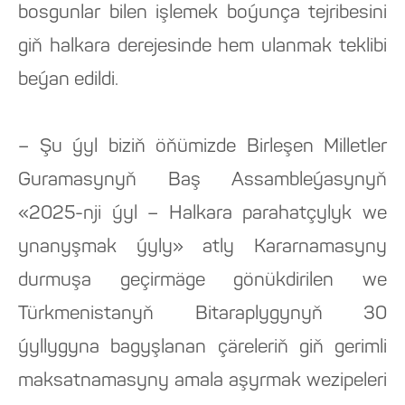
bosgunlar bilen işlemek boýunça tejribesini
giň halkara derejesinde hem ulanmak teklibi
beýan edildi.
– Şu ýyl biziň öňümizde Birleşen Milletler
Guramasynyň Baş Assambleýasynyň
«2025-nji ýyl – Halkara parahatçylyk we
ynanyşmak ýyly» atly Kararnamasyny
durmuşa geçirmäge gönükdirilen we
Türkmenistanyň Bitaraplygynyň 30
ýyllygyna bagyşlanan çäreleriň giň gerimli
maksatnamasyny amala aşyrmak wezipeleri