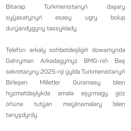
Bitarap Türkmenistanyň daşary
syýasatynyň esasy ugry bolup
durýandygyny tassyklady.
Telefon arkaly söhbetdeşligiň dowamynda
Gahryman Arkadagymyz BMG-niň Baş
sekretaryny 2025-nji ýylda Türkmenistanyň
Birleşen Milletler Guramasy bilen
hyzmatdaşlykda amala aşyrmagy göz
öňüne tutýan meýilnamalary bilen
tanyşdyrdy.