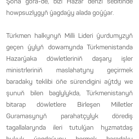
Şoňa görä-de, bizi Hazar deňzi sebitinde
howpsuzlygyň ýagdaýy alada goýýar.
Türkmen halkynyň Milli Lideri ýurdumyzyň
geçen ýylyň dowamynda Türkmenistanda
Hazarýaka döwletleriniň daşary işler
ministrleriniň maslahatyny geçirmek
baradaky teklibi öňe sürendigini aýtdy we
şunuň bilen baglylykda, Türkmenistanyň
bitarap döwletlere Birleşen Milletler
Guramasynyň parahatçylyk dörediş
tagallalarynda ileri tutulýan hyzmatdaş