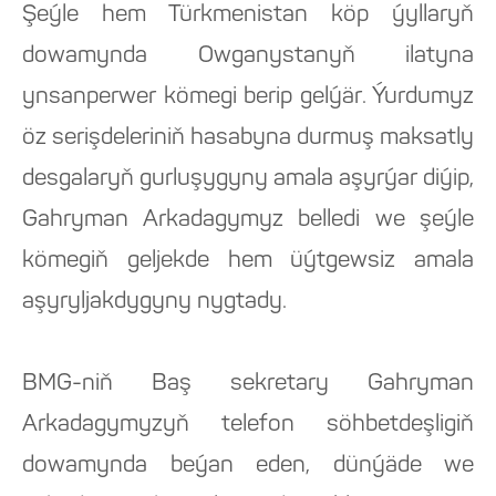
Şeýle hem Türkmenistan köp ýyllaryň
dowamynda Owganystanyň ilatyna
ynsanperwer kömegi berip gelýär. Ýurdumyz
öz serişdeleriniň hasabyna durmuş maksatly
desgalaryň gurluşygyny amala aşyrýar diýip,
Gahryman Arkadagymyz belledi we şeýle
kömegiň geljekde hem üýtgewsiz amala
aşyryljakdygyny nygtady.
BMG-niň Baş sekretary Gahryman
Arkadagymyzyň telefon söhbetdeşligiň
dowamynda beýan eden, dünýäde we