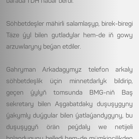
barada TDH habar berdi.
Söhbetdeşler mähirli salamlaşyp, birek-biregi
Täze ýyl bilen gutladylar hem-de iň gowy
arzuwlaryny beýan etdiler.
Gahryman Arkadagymyz telefon arkaly
söhbetdeşlik üçin minnetdarlyk bildirip,
geçen ýylyň tomsunda BMG-niň Baş
sekretary bilen Aşgabatdaky duşuşygyny
ýakymly duýgular bilen ýatlaýandygyny, bu
duşuşygyň örän peýdaly we netijeli