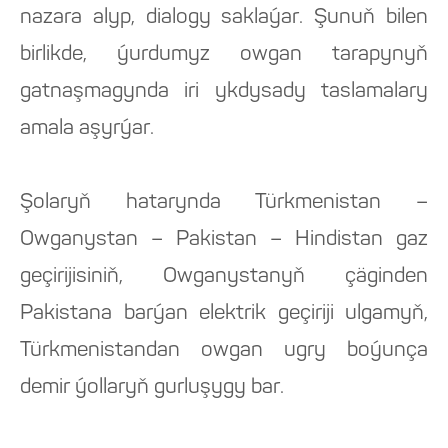
nazara alyp, dialogy saklaýar. Şunuň bilen
birlikde, ýurdumyz owgan tarapynyň
gatnaşmagynda iri ykdysady taslamalary
amala aşyrýar.
Şolaryň hatarynda Türkmenistan –
Owganystan – Pakistan – Hindistan gaz
geçirijisiniň, Owganystanyň çäginden
Pakistana barýan elektrik geçiriji ulgamyň,
Türkmenistandan owgan ugry boýunça
demir ýollaryň gurluşygy bar.