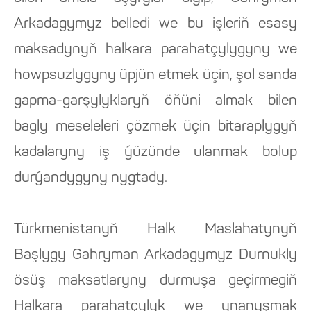
Arkadagymyz belledi we bu işleriň esasy
maksadynyň halkara parahatçylygyny we
howpsuzlygyny üpjün etmek üçin, şol sanda
gapma-garşylyklaryň öňüni almak bilen
bagly meseleleri çözmek üçin bitaraplygyň
kadalaryny iş ýüzünde ulanmak bolup
durýandygyny nygtady.
Türkmenistanyň Halk Maslahatynyň
Başlygy Gahryman Arkadagymyz Durnukly
ösüş maksatlaryny durmuşa geçirmegiň
Halkara parahatçylyk we ynanyşmak