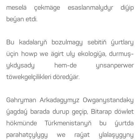
meselä çekmäge esaslanmalydyr diýip
beýan etdi.
Bu kadalaryň bozulmagy sebitiň ýurtlary
üçin howp we ägirt uly ekologiýa, durmuş-
ykdysady hem-de ynsanperwer
töwekgelçilikleri döredýär.
Gahryman Arkadagymyz Owganystandaky
ýagdaý barada durup geçip, Bitarap döwlet
hökmünde Türkmenistanyň bu ýurtda
parahatçylygy we raýat ylalaşygyny