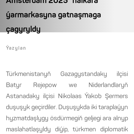
Amsterdam 2025" halkara
ýarmarkasyna gatnaşmaga
çagyryldy
Ýazylan
Türkmenistanyň Gazagystandaky ilçisi
Batyr Rejepow we Niderlandlaryň
Astanadaky ilçisi Nikolaas Ýakob Şermers
duşuşyk geçirdiler. Duşuşykda iki taraplaýyn
hyzmatdaşlygy ösdürmegiň geljegi ara alnyp
maslahatlaşyldy diýip, türkmen diplomatik