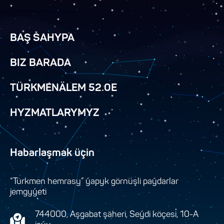
BAŞ SAHYPA
BIZ BARADA
TÜRKMENÄLEM 52.0E
HYZMATLARYMYZ
Habarlaşmak üçin
“Türkmen hemrasy” ýapyk görnüşli paýdarlar
jemgyýeti
744000, Aşgabat şäheri, Seýdi köçesi, 10-A