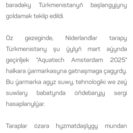
baradaky Türkmenistanyň başlangyjyny
goldamak teklip edildi.
Öz gezeginde, Niderlandlar tarapy
Türkmenistany şu ýylyň mart aýynda
geçiriljek "Aquatech Amsterdam 2025"
halkara ýarmarkasyna gatnaşmaga çagyrdy.
Bu ýarmarka agyz suwy, tehnologiki we zeý
suwlary babatynda öňdebaryjy sergi
hasaplanylýar.
Taraplar özara hyzmatdaşlygy mundan