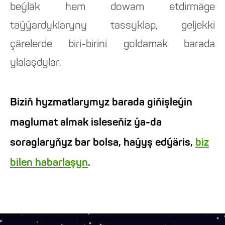
beýläk hem dowam etdirmäge
taýýardyklaryny tassyklap, geljekki
çärelerde biri-birini goldamak barada
ylalaşdylar.
Biziň hyzmatlarymyz barada giňişleýin
maglumat almak isleseňiz ýa-da
soraglaryňyz bar bolsa, haýyş edýäris,
biz
bilen habarlaşyn
.