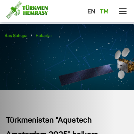
EN
TM
/
Baş Sahypa
Habarlar
Türkmenistan "Aquatech