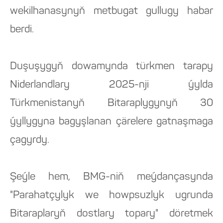
wekilhanasynyň metbugat gullugy habar
berdi.
Duşuşygyň dowamynda türkmen tarapy
Niderlandlary 2025-nji ýylda
Türkmenistanyň Bitaraplygynyň 30
ýyllygyna bagyşlanan çärelere gatnaşmaga
çagyrdy.
Şeýle hem, BMG-niň meýdançasynda
"Parahatçylyk we howpsuzlyk ugrunda
Bitaraplaryň dostlary topary" döretmek