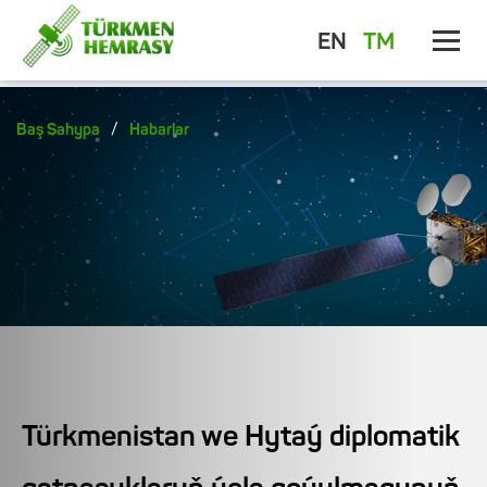
EN
TM
/
Baş Sahypa
Habarlar
Türkmenistan we Hytaý diplomatik