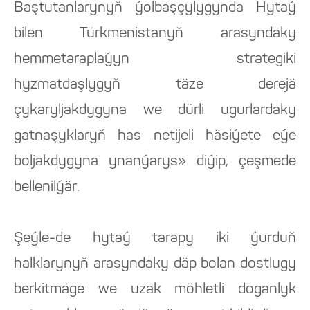
Baştutanlarynyň ýolbaşçylygynda Hytaý
bilen Türkmenistanyň arasyndaky
hemmetaraplaýyn strategiki
hyzmatdaşlygyň täze derejä
çykaryljakdygyna we dürli ugurlardaky
gatnaşyklaryň has netijeli häsiýete eýe
boljakdygyna ynanýarys» diýip, çeşmede
bellenilýär.
Şeýle-de hytaý tarapy iki ýurduň
halklarynyň arasyndaky däp bolan dostlugy
berkitmäge we uzak möhletli doganlyk