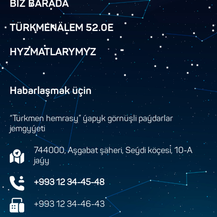
BIZ BARADA
TÜRKMENÄLEM 52.0E
HYZMATLARYMYZ
Habarlaşmak üçin
“Türkmen hemrasy” ýapyk görnüşli paýdarlar
jemgyýeti
744000, Aşgabat şäheri, Seýdi köçesi, 10-A
jaýy
+993 12 34-45-48
+993 12 34-46-43