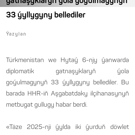
gatnaşyklaryň ýola goýulmagynyň
33 ýyllygyny bellediler
Ýazylan
Türkmenistan we Hytaý 6-njy ýanwarda
diplomatik gatnaşyklaryň ýola
goýulmagynyň 33 ýyllygyny bellediler. Bu
barada HHR-iň Aşgabatdaky ilçihanasynyň
metbugat gullugy habar berdi.
«Täze 2025-nji ýylda iki ýurduň döwlet