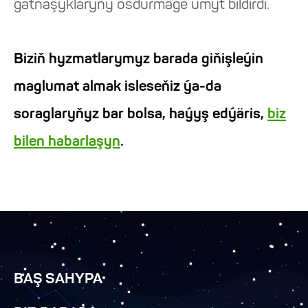
gatnaşyklaryny ösdürmäge umyt bildirdi.
Biziň hyzmatlarymyz barada giňişleýin
maglumat almak isleseňiz ýa-da
soraglaryňyz bar bolsa, haýyş edýäris,
biz
bilen habarlaşyn
.
BAŞ SAHYPA