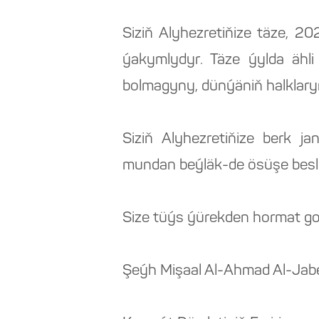
Siziň Alyhezretiňize täze, 
ýakymlydyr. Täze ýylda ähl
bolmagyny, dünýäniň halklary
Siziň Alyhezretiňize berk j
mundan beýläk-de ösüşe besl
Size tüýs ýürekden hormat g
Şeýh Mişaal Al-Ahmad Al-Jabe