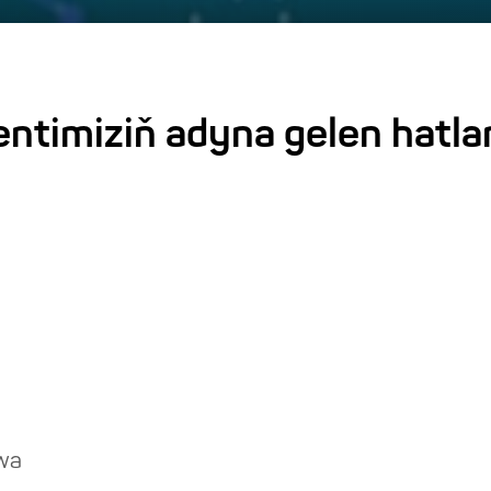
ntimiziň adyna gelen hatla
wa