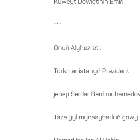
Kuweýt Döwletiniň Emiri.
***
Onuň Alyhezreti,
Türkmenistanyň Prezidenti
jenap Serdar Berdimuhamedo
Täze ýyl mynasybetli iň gowy