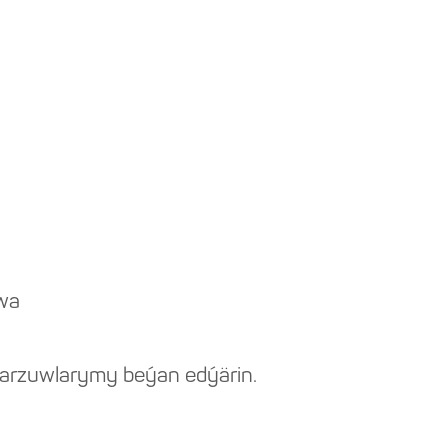
wa
 arzuwlarymy beýan edýärin.