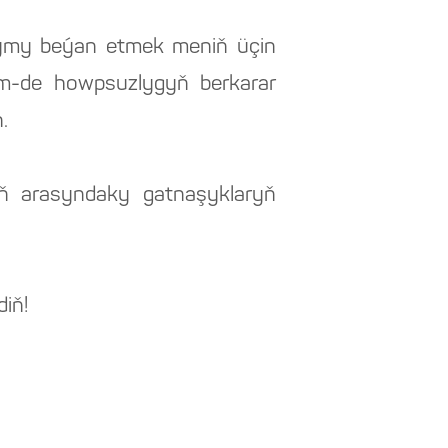
arymy beýan etmek meniň üçin
em-de howpsuzlygyň berkarar
.
nyň arasyndaky gatnaşyklaryň
iň!