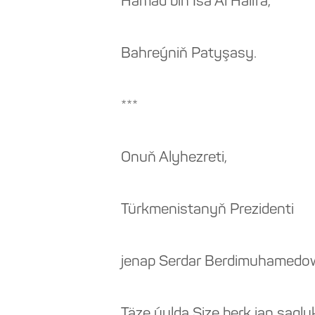
Hamad bin Isa Al Halifa,
Bahreýniň Patyşasy.
***
Onuň Alyhezreti,
Türkmenistanyň Prezidenti
jenap Serdar Berdimuhamedo
Täze ýylda Size berk jan sagl