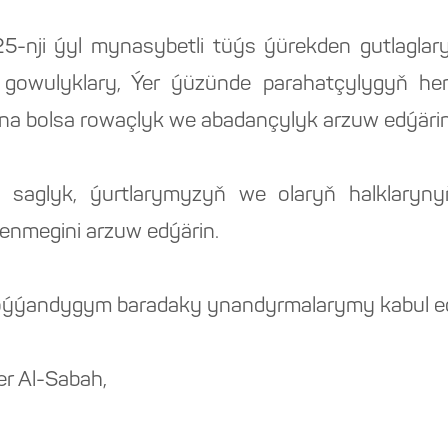
2025-nji ýyl mynasybetli tüýs ýürekden gutlagl
i gowulyklary, Ýer ýüzünde parahatçylygyň h
na bolsa rowaçlyk we abadançylyk arzuw edýärin
an saglyk, ýurtlarymyzyň we olaryň halklary
enmegini arzuw edýärin.
oýýandygym baradaky ynandyrmalarymy kabul ed
r Al-Sabah,