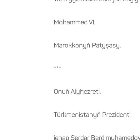
Mohammed VI,
Marokkonyň Patyşasy.
***
Onuň Alyhezreti,
Türkmenistanyň Prezidenti
jenap Serdar Berdimuhamedo