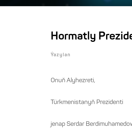
Hormatly Prezide
Ýazylan
Onuň Alyhezreti,
Türkmenistanyň Prezidenti
jenap Serdar Berdimuhamedo