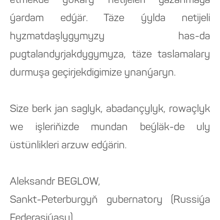
etmekde ýokary netijeleri gazanmaga
ýardam edýär. Täze ýylda netijeli
hyzmatdaşlygymyzy has-da
pugtalandyrjakdygymyza, täze taslamalary
durmuşa geçirjekdigimize ynanýaryn.
Size berk jan saglyk, abadançylyk, rowaçlyk
we işleriňizde mundan beýläk-de uly
üstünlikleri arzuw edýärin.
Aleksandr BEGLOW,
Sankt-Peterburgyň gubernatory (Russiýa
Federasiýasy).