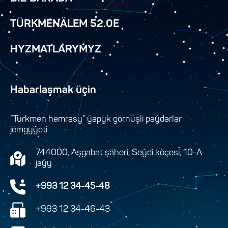
TÜRKMENÄLEM 52.0E
HYZMATLARYMYZ
Habarlaşmak üçin
“Türkmen hemrasy” ýapyk görnüşli paýdarlar
jemgyýeti
744000, Aşgabat şäheri, Seýdi köçesi, 10-A
jaýy
+993 12 34-45-48
+993 12 34-46-43