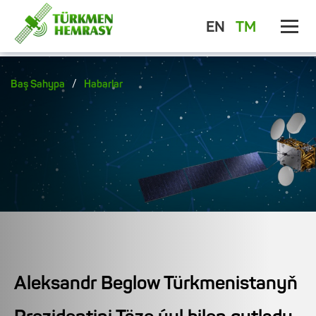
EN
TM
/
Baş Sahypa
Habarlar
Aleksandr Beglow Türkmenistanyň