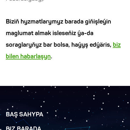
Biziň hyzmatlarymyz barada giňişleýin
maglumat almak isleseňiz ýa-da
soraglaryňyz bar bolsa, haýyş edýäris,
biz
bilen habarlaşyn
.
BAŞ SAHYPA
BIZ BARADA