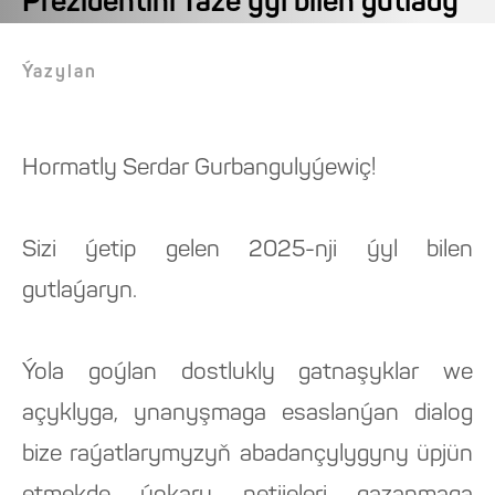
Prezidentini Täze ýyl bilen gutlady
Ýazylan
Hormatly Serdar Gurbangulyýewiç!
Sizi ýetip gelen 2025-nji ýyl bilen
gutlaýaryn.
Ýola goýlan dostlukly gatnaşyklar we
açyklyga, ynanyşmaga esaslanýan dialog
bize raýatlarymyzyň abadançylygyny üpjün