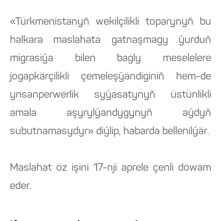
«Türkmenistanyň wekilçilikli toparynyň bu
halkara maslahata gatnaşmagy ýurduň
migrasiýa bilen bagly meselelere
jogapkärçilikli çemeleşýändiginiň hem-de
ynsanperwerlik syýasatynyň üstünlikli
amala aşyrylýandygynyň aýdyň
subutnamasydyr» diýlip, habarda bellenilýär.
Maslahat öz işini 17-nji aprele çenli dowam
eder.