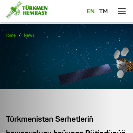
EN
TM
/
Home
News
Türkmenistan Serhetleriň