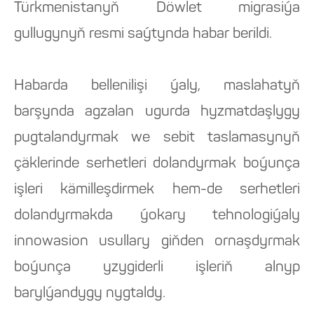
Türkmenistanyň Döwlet migrasiýa
gullugynyň resmi saýtynda habar berildi.
Habarda bellenilişi ýaly, maslahatyň
barşynda agzalan ugurda hyzmatdaşlygy
pugtalandyrmak we sebit taslamasynyň
çäklerinde serhetleri dolandyrmak boýunça
işleri kämilleşdirmek hem-de serhetleri
dolandyrmakda ýokary tehnologiýaly
innowasion usullary giňden ornaşdyrmak
boýunça yzygiderli işleriň alnyp
barylýandygy nygtaldy.