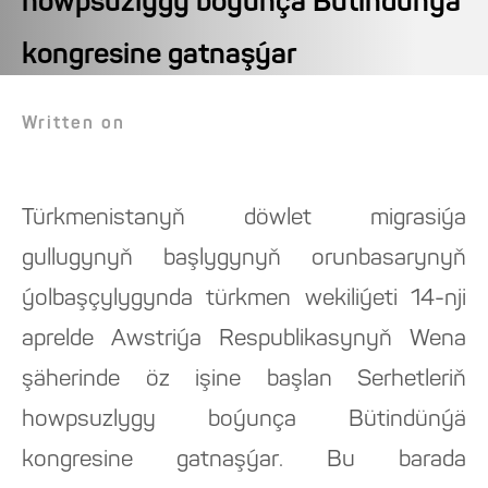
howpsuzlygy boýunça Bütindünýä
kongresine gatnaşýar
Written on
Türkmenistanyň döwlet migrasiýa
gullugynyň başlygynyň orunbasarynyň
ýolbaşçylygynda türkmen wekiliýeti 14-nji
aprelde Awstriýa Respublikasynyň Wena
şäherinde öz işine başlan Serhetleriň
howpsuzlygy boýunça Bütindünýä
kongresine gatnaşýar. Bu barada