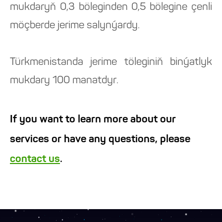
mukdaryň 0,3 böleginden 0,5 bölegine çenli
möçberde jerime salynýardy.
Türkmenistanda jerime töleginiň binýatlyk
mukdary 100 manatdyr.
If you want to learn more about our
services or have any questions, please
contact us
.