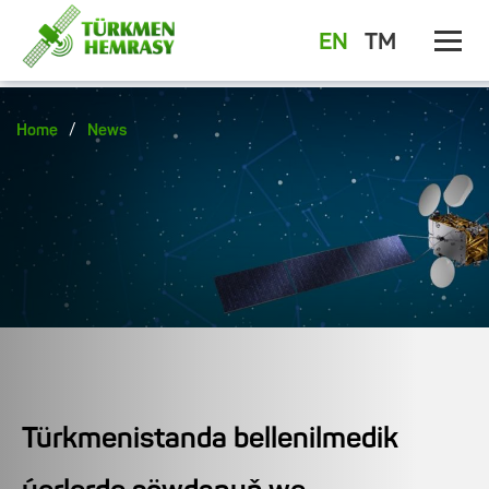
EN
TM
/
Home
News
Türkmenistanda bellenilmedik