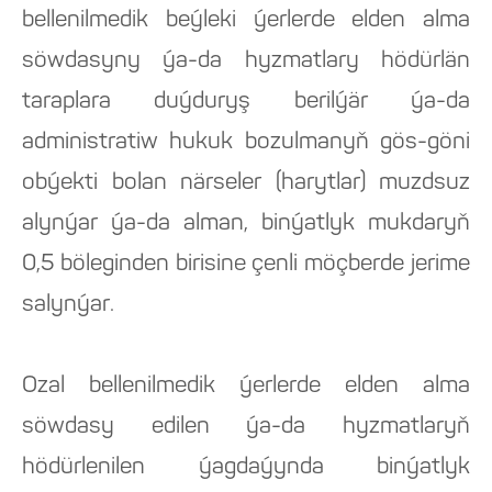
bellenilmedik beýleki ýerlerde elden alma
söwdasyny ýa-da hyzmatlary hödürlän
taraplara duýduryş berilýär ýa-da
administratiw hukuk bozulmanyň gös-göni
obýekti bolan närseler (harytlar) muzdsuz
alynýar ýa-da alman, binýatlyk mukdaryň
0,5 böleginden birisine çenli möçberde jerime
salynýar.
Ozal bellenilmedik ýerlerde elden alma
söwdasy edilen ýa-da hyzmatlaryň
hödürlenilen ýagdaýynda binýatlyk