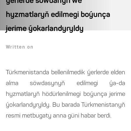
ýerlerde söwdanyň we
hyzmatlaryň edilmegi boýunça
jerime ýokarlandyryldy
Written on
Türkmenistanda bellenilmedik ýerlerde elden
alma söwdasynyň edilmegi ýa-da
hyzmatlaryň hödürlenilmegi boýunça jerime
ýokarlandyryldy. Bu barada Türkmenistanyň
resmi metbugaty anna güni habar berdi.