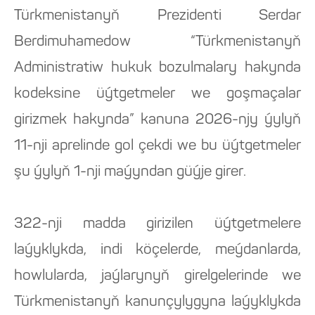
Türkmenistanyň Prezidenti Serdar
Berdimuhamedow “Türkmenistanyň
Administratiw hukuk bozulmalary hakynda
kodeksine üýtgetmeler we goşmaçalar
girizmek hakynda” kanuna 2026-njy ýylyň
11-nji aprelinde gol çekdi we bu üýtgetmeler
şu ýylyň 1-nji maýyndan güýje girer.
322-nji madda girizilen üýtgetmelere
laýyklykda, indi köçelerde, meýdanlarda,
howlularda, jaýlarynyň girelgelerinde we
Türkmenistanyň kanunçylygyna laýyklykda