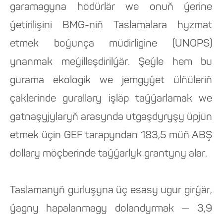
garamagyna hödürlär we onuň ýerine
ýetirilişini BMG-niň Taslamalara hyzmat
etmek boýunça müdirligine (UNOPS)
ynanmak meýilleşdirilýär. Şeýle hem bu
gurama ekologik we jemgyýet ülňüleriň
çäklerinde gurallary işläp taýýarlamak we
gatnaşyjylaryň arasynda utgaşdyryşy üpjün
etmek üçin GEF tarapyndan 183,5 müň ABŞ
dollary möçberinde taýýarlyk grantyny alar.
Taslamanyň gurluşyna üç esasy ugur girýär,
ýagny hapalanmagy dolandyrmak — 3,9