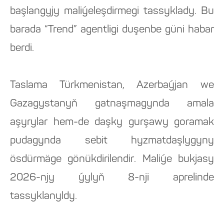
başlangyjy maliýeleşdirmegi tassyklady. Bu
barada “Trend” agentligi duşenbe güni habar
berdi.
Taslama Türkmenistan, Azerbaýjan we
Gazagystanyň gatnaşmagynda amala
aşyrylar hem-de daşky gurşawy goramak
pudagynda sebit hyzmatdaşlygyny
ösdürmäge gönükdirilendir. Maliýe bukjasy
2026-njy ýylyň 8-nji aprelinde
tassyklanyldy.