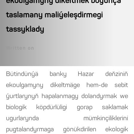
ekoulgamyny dikeltmek boýunça
taslamany maliýeleşdirmegi
tassyklady
Written on
Bütindünýä banky Hazar deňziniň
ekoulgamyny dikeltmäge hem-de sebit
ýurtlarynyň hapalanmagy dolandyrmak we
biologik köpdürlüligi gorap saklamak
ugurlarynda mümkinçiliklerini
pugtalandyrmaga gönükdirilen ekologik