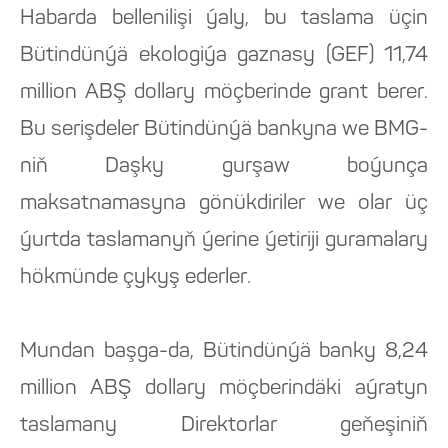
Habarda bellenilişi ýaly, bu taslama üçin
Bütindünýä ekologiýa gaznasy (GEF) 11,74
million ABŞ dollary möçberinde grant berer.
Bu serişdeler Bütindünýä bankyna we BMG-
niň Daşky gurşaw boýunça
maksatnamasyna gönükdiriler we olar üç
ýurtda taslamanyň ýerine ýetiriji guramalary
hökmünde çykyş ederler.
Mundan başga-da, Bütindünýä banky 8,24
million ABŞ dollary möçberindäki aýratyn
taslamany Direktorlar geňeşiniň