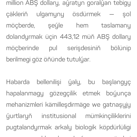
million ABŞ dollary, aýratyn goralýan tebigy
çäkleriň ulgamyny ösdürmek — şol
möçberde, şeýle hem taslamany
dolandyrmak üçin 443,12 müň ABŞ dollary
möçberinde pul serişdesiniň bölünip
berilmegi göz öňünde tutulýar.
Habarda bellenilişi ýaly, bu başlangyç
hapalanmagy gözegçilik etmek boýunça
mehanizmleri kämilleşdirmäge we gatnaşyjy
ýurtlaryň institusional mümkinçiliklerini
pugtalandyrmak arkaly biologik köpdürlüligi