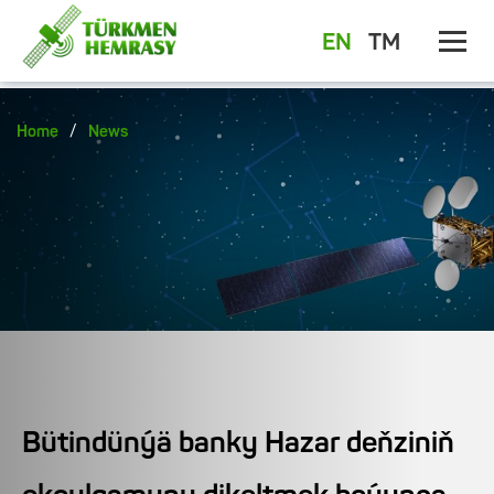
EN
TM
/
Home
News
Bütindünýä banky Hazar deňziniň