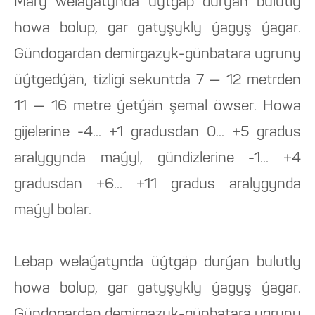
Mary welaýatynda üýtgäp durýan bulutly
howa bolup, gar gatyşykly ýagyş ýagar.
Gündogardan demirgazyk-günbatara ugruny
üýtgedýän, tizligi sekuntda 7 — 12 metrden
11 — 16 metre ýetýän şemal öwser. Howa
gijelerine -4... +1 gradusdan 0... +5 gradus
aralygynda maýyl, gündizlerine -1... +4
gradusdan +6... +11 gradus aralygynda
maýyl bolar.
Lebap welaýatynda üýtgäp durýan bulutly
howa bolup, gar gatyşykly ýagyş ýagar.