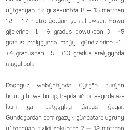
Gündogardan demirgazyk-günbatara ugruny
üýtgedýän, tizligi sekuntda 8 — 13 metrden
12 — 17 metre ýetýän şemal öwser. Howa
gijelerine -1... -6 gradus sowukdan 0... +5
gradus aralygynda maýyl, gündizlerine -1...
+4 gradusdan +5... +10 gradus aralygynda
maýyl bolar.
Daşoguz welaýatynda üýtgäp durýan
bulutly howa bolup, hepdäniň ortasynda az-
kem gar gatyşykly ýagyş ýagar.
Gündogardan demirgazyk-günbatara ugruny
üýtgedýän, tizligi sekuntda 7 — 12 metrden