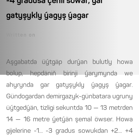
-4 gradusa çenli sowar, gar
gatyşykly ýagyş ýagar
Written on
Aşgabatda üýtgäp durýan bulutly howa
bolup, hepdäniň birinji ýarymynda we
ahyrynda gar gatyşykly ýagyş ýagar.
Gündogardan demirgazyk-günbatara ugruny
üýtgedýän, tizligi sekuntda 10 — 13 metrden
14 — 16 metre ýetýän şemal öwser. Howa
gijelerine -1... -3 gradus sowukdan +2... +4