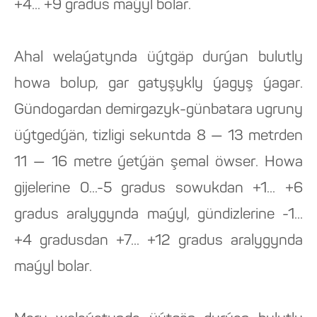
+4... +9 gradus maýyl bolar.
Ahal welaýatynda üýtgäp durýan bulutly
howa bolup, gar gatyşykly ýagyş ýagar.
Gündogardan demirgazyk-günbatara ugruny
üýtgedýän, tizligi sekuntda 8 — 13 metrden
11 — 16 metre ýetýän şemal öwser. Howa
gijelerine 0...-5 gradus sowukdan +1... +6
gradus aralygynda maýyl, gündizlerine -1...
+4 gradusdan +7... +12 gradus aralygynda
maýyl bolar.