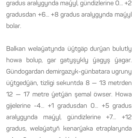
gradus aralygynda maýyl, gündizlerine 0... +2
gradusdan +6... +8 gradus aralygynda maýyl
bolar.
Balkan welaýatynda üýtgäp durýan bulutly
howa bolup, gar gatyşykly ýagyş ýagar.
Gündogardan demirgazyk-günbatara ugruny
üýtgedýän, tizligi sekuntda 8 — 13 metrden
12 — 17 metre ýetýän şemal öwser. Howa
gijelerine -4... +1 gradusdan 0... +5 gradus
aralygynda maýyl, gündizlerine +7... +12
gradus, welaýatyň kenarýaka etraplarynda