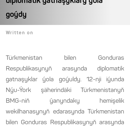
diplomatik gatnaşyklary ýola
goýdy
Written on
Türkmenistan bilen Gonduras
Respublikasynyň arasynda diplomatik
gatnaşyklar ýola goýuldy. 12-nji iýunda
Nýu-Ýork şäherindäki Türkmenistanyň
BMG-niň ýanyndaky hemişelik
wekilhanasynyň edarasynda Türkmenistan
bilen Gonduras Respublikasynyň arasynda