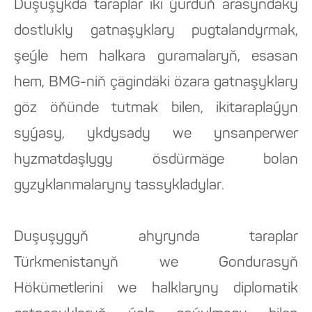
Duşuşykda taraplar iki ýurduň arasyndaky
dostlukly gatnaşyklary pugtalandyrmak,
şeýle hem halkara guramalaryň, esasan
hem, BMG-niň çägindäki özara gatnaşyklary
göz öňünde tutmak bilen, ikitaraplaýyn
syýasy, ykdysady we ynsanperwer
hyzmatdaşlygy ösdürmäge bolan
gyzyklanmalaryny tassykladylar.
Duşuşygyň ahyrynda taraplar
Türkmenistanyň we Gondurasyň
Hökümetlerini we halklaryny diplomatik