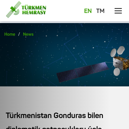
EN
TM
/
Home
News
Türkmenistan Gonduras bilen