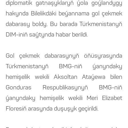
diplomatik gatnaşyklaryň ýola goýlandygy
hakynda Bilelikdäki beýannama gol çekmek
dabarasy boldy. Bu barada Türkmenistanyň
DIM-iniň saýtynda habar berildi.
Gol çekmek dabarasynyň öňüsyrasynda
Türkmenistanyň BMG-niň ýanyndaky
hemişelik wekili Aksoltan Ataýewa bilen
Gonduras Respublikasynyň BMG-niň
ýanyndaky hemişelik wekili Meri Elizabet
Floresiň arasynda duşuşyk geçirildi.